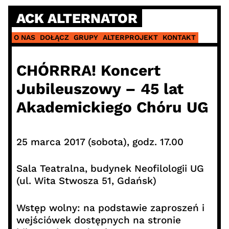
Skip
ACK ALTERNATOR
to
content
O NAS
DOŁĄCZ
GRUPY
ALTERPROJEKT
KONTAKT
CHÓRRRA! Koncert
Jubileuszowy – 45 lat
Akademickiego Chóru UG
25 marca 2017 (sobota), godz. 17.00
Sala Teatralna, budynek Neofilologii UG
(ul. Wita Stwosza 51, Gdańsk)
Wstęp wolny: na podstawie zaproszeń i
wejściówek dostępnych na stronie