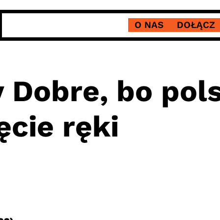
O NAS
DOŁĄCZ
 Dobre, bo pol
ęcie ręki