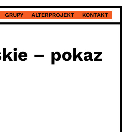
GRUPY
ALTERPROJEKT
KONTAKT
skie – pokaz