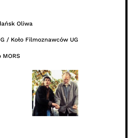
dańsk Oliwa
UG / Koło Filmoznawców UG
io MORS