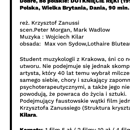
Dobre, bo polskie: DOTKNIĘCIE RĘKI (19
Polska, Wielka Brytania, Dania, 90 min.
reż. Krzysztof Zanussi
scen.Peter Morgan, Mark Wadlow
Muzyka : Wojciech Kilar
obsada: Max von Sydow,Lothaire Bluteau
Student muzykologii z Krakowa, śni co
utworu. Nie podejmuje się jednak skompo
artysta, który 40 lat temu wybrał milcze
samego siebie, chory i szukający zapom
psychoterapeutycznymi, a także jego ni
powodują, że powraca do życia i sztuki.
Podejmujący faustowskie wątki film jedn
Krzysztofa Zanussiego (Struktura krysz
Kilara
.
Karnety
: 1 film 5 zł / 2 filmy 10 zł / 4 fil