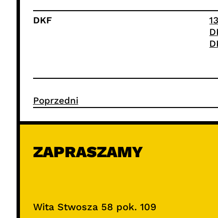
DKF
1
D
D
Poprzedni
ZAPRASZAMY
Wita Stwosza 58 pok. 109