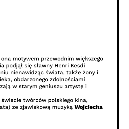
być ona motywem przewodnim większego
a podjął się sławny Henri Kesdi –
eniu nienawidząc świata, także żony i
wieka, obdarzonego zdolnościami
ają w starym geniuszu artystę i
 świecie twórców polskiego kina,
grata) ze zjawiskową muzyką
Wojciecha