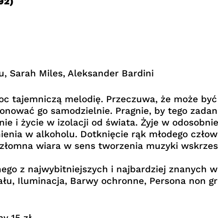
92)
, Sarah Miles, Aleksander Bardini
 noc tajemniczą melodię. Przeczuwa, że może 
nować go samodzielnie. Pragnie, by tego zadani
nie i życie w izolacji od świata. Żyje w odosobni
nienia w alkoholu. Dotknięcie rąk młodego czło
ezłomna wiara w sens tworzenia muzyki wskrzesz
ego z najwybitniejszych i najbardziej znanych w
tału, Iluminacja, Barwy ochronne, Persona non 
my 15 zł