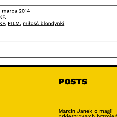
3 marca 2014
KF.
KF
, 
FILM
, 
miłość blondynki
POSTS
Marcin Janek o magii
orkiestrowych brzmie