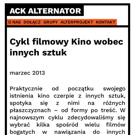
Skip
ACK ALTERNATOR
to
content
O NAS
DOŁĄCZ
GRUPY
ALTERPROJEKT
KONTAKT
Cykl filmowy Kino wobec
innych sztuk
marzec 2013
Praktycznie od początku swojego
istnienia kino czerpie z innych sztuk,
spotyka się z nimi na różnych
płaszczyznach – od formy po treść. W
najnowszym cyklu zdecydowaliśmy się
wybrać kilka spośród wielu filmów
bogatych w nawiązania do innych