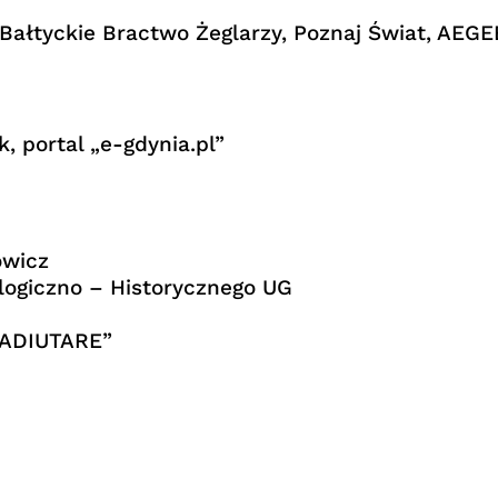
ałtyckie Bractwo Żeglarzy, Poznaj Świat, AEGE
, portal „e-gdynia.pl”
owicz
logiczno – Historycznego UG
„ADIUTARE”