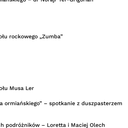
połu rockowego „Zumba”
ołu Musa Ler
oła ormiańskiego” – spotkanie z duszpasterzem
h podróżników – Loretta i Maciej Olech