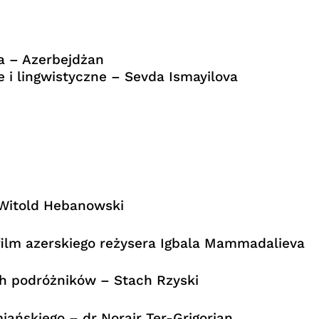
a – Azerbejdżan
 i lingwistyczne – Sevda Ismayilova
 Witold Hebanowski
film azerskiego reżysera Igbala Mammadalieva
h podróżników – Stach Rzyski
iańskiego – dr Norajr Ter-Grigorian