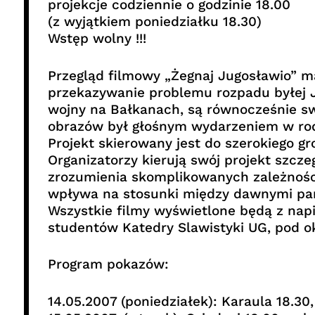
projekcje codziennie o godzinie 18.00
(z wyjątkiem poniedziałku 18.30)
Wstęp wolny !!!
Przegląd filmowy „Żegnaj Jugosławio” m
przekazywanie problemu rozpadu byłej Ju
wojny na Bałkanach, są równocześnie s
obrazów był głośnym wydarzeniem w rod
Projekt skierowany jest do szerokiego 
Organizatorzy kierują swój projekt szcz
zrozumienia skomplikowanych zależności
wpływa na stosunki między dawnymi pań
Wszystkie filmy wyświetlone będą z nap
studentów Katedry Slawistyki UG, pod o
Program pokazów:
14.05.2007 (poniedziałek): Karaula 18.30