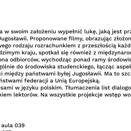
a w swoim założeniu wypełnić lukę, jaką jest p
gosławii. Proponowane filmy, obrazując złożoną
wego rodzaju rozrachunkiem z przeszłością każ
zimym kraju, spotkał się również z międzyna
grona odbiorców, wychodząc ponad ramy środowi
ególnie do środowiska studenckiego, łącząc aspe
 między państwami byłej Jugosławii. Ma to szcz
stwami federacji a Unią Europejską.
isami w języku polskim. Tłumaczenia list dialo
kiem lektorów. Na wszystkie projekcje wstęp wo
, aula 039