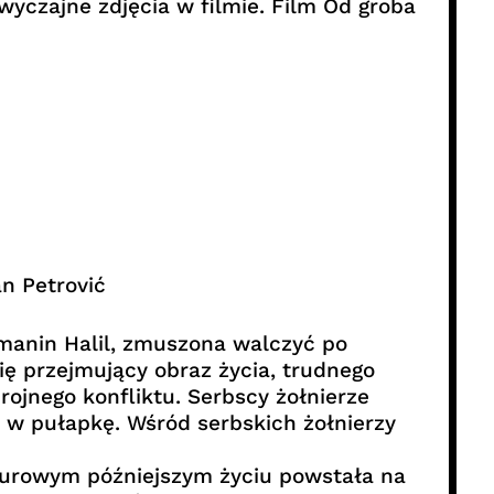
wyczajne zdjęcia w filmie. Film Od groba
an Petrović
łmanin Halil, zmuszona walczyć po
ię przejmujący obraz życia, trudnego
rojnego konfliktu. Serbscy żołnierze
 w pułapkę. Wśród serbskich żołnierzy
 surowym późniejszym życiu powstała na