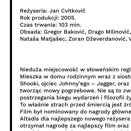
Reżyseria: Jan Cvitkovič
Rok produkcji: 2005.
Czas trwania: 103 min.
Obsada: Gregor Baković, Drago Milinović
Nataša Matjašec, Zoran Dževerdanović, 
Nieduża miejscowość w słoweńskim region
Mieszka w domu rodzinnym wraz z siostr
Shooki, ojciec Johnny’ego – Jagger, oraz
tworząc mowy pogrzebowe. Nie są to zwy
postrzegania biegu wydarzeń i filozofii ż
To właśnie strach przed śmiercią jest źr
Film był nominowany do nagrody główne
Altadis dla najlepszego nowego reżyse
otrzymał nagrodę za najlepszy film oraz