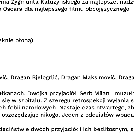
enia Zygmunta Kałużyńskiego za najlepsze, nadz
Oscara dla najlepszego filmu obcojęzycznego.
ęknie płoną)
vić, Dragan Bjelogrlić, Dragan Maksimović, Drag
ałkanach. Dwójka przyjaciół, Serb Milan i muzu
ię w szpitalu. Z szeregu retrospekcji wyłania s
ch fobii narodowych. Nastaje czas otwartego, zb
e oszczędzając nikogo. Jeden z oddziałów wpada
eciństwie dwóch przyjaciół i ich bezlitosnym,