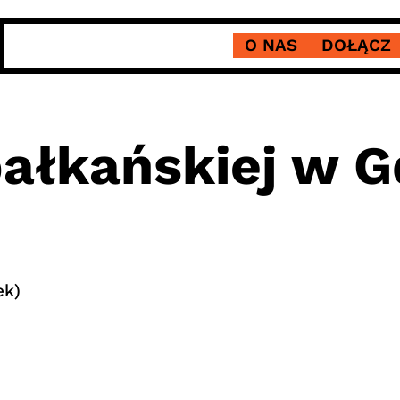
O NAS
DOŁĄCZ
bałkańskiej w 
ek)