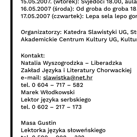
15.05.2007. (wtorek): Svjedoci 18.00, aul
16.05.2007 (środa): Od groba do groba 18
17.05.2007 (czwartek): Lepa sela lepo go
Organizatorzy: Katedra Slawistyki UG, S
Akademickie Centrum Kultury UG, Kultur
Kontakt:
Natalia Wyszogrodzka – Liberadzka
Zakład Języka i Literatury Chorwackiej
e-mail:
slawistka@net.hr
tel. 0 604 – 717 – 582
Marek Włodkowski
Lektor języka serbskiego
tel. 0 602 – 217 – 173
Masa Gustin
Lektorka języka słoweńskiego