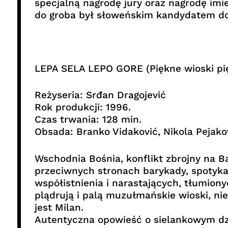
specjalną nagrodę jury oraz nagrodę imi
do groba był słoweńskim kandydatem do 
LEPA SELA LEPO GORE (Piękne wioski pi
Reżyseria: Srđan Dragojević
Rok produkcji: 1996.
Czas trwania: 128 min.
Obsada: Branko Vidaković, Nikola Pejako
Wschodnia Bośnia, konflikt zbrojny na B
przeciwnych stronach barykady, spotyka s
współistnienia i narastających, tłumiony
plądrują i palą muzułmańskie wioski, ni
jest Milan.
Autentyczna opowieść o sielankowym dzi