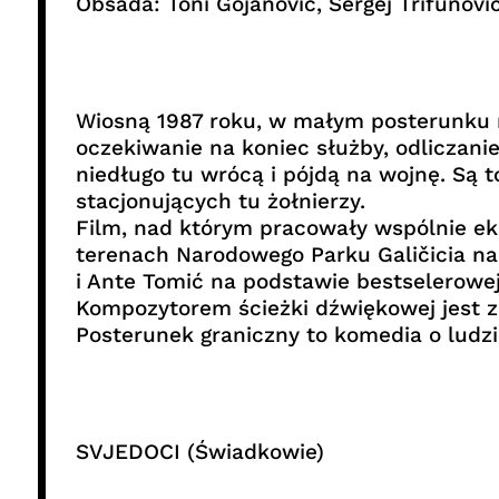
Obsada: Toni Gojanović, Sergej Trifunovi
Wiosną 1987 roku, w małym posterunku na
oczekiwanie na koniec służby, odliczani
niedługo tu wrócą i pójdą na wojnę. Są t
stacjonujących tu żołnierzy.
Film, nad którym pracowały wspólnie eki
terenach Narodowego Parku Galičicia na
i Ante Tomić na podstawie bestselerowej
Kompozytorem ścieżki dźwiękowej jest z
Posterunek graniczny to komedia o ludzi
SVJEDOCI (Świadkowie)