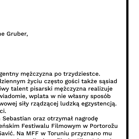
ne Gruber,
igentny mężczyzna po trzydziestce.
ziennym życiu często gości także sąsiad
iwy talent pisarski mężczyzna realizuje
wiadomie, wplata w nie własny sposób
awowej siły rządzącej ludzką egzystencją.
ci.
 Sebastian oraz otrzymał nagrodę
weńskim Festiwalu Filmowym w Portorožu
i Savić. Na MFF w Toruniu przyznano mu