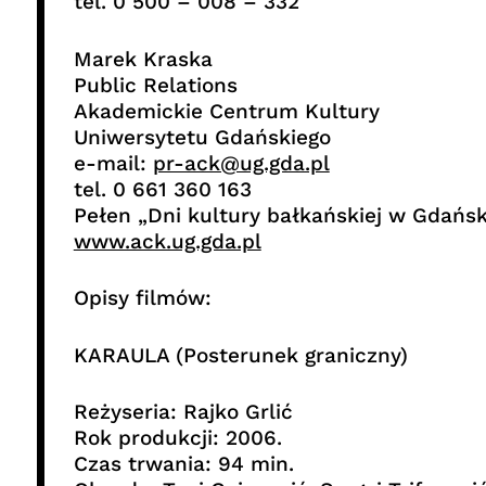
tel. 0 500 – 008 – 332
Marek Kraska
Public Relations
Akademickie Centrum Kultury
Uniwersytetu Gdańskiego
e-mail:
pr-ack@ug.gda.pl
tel. 0 661 360 163
Pełen „Dni kultury bałkańskiej w Gdańsk
www.ack.ug.gda.pl
Opisy filmów:
KARAULA (Posterunek graniczny)
Reżyseria: Rajko Grlić
Rok produkcji: 2006.
Czas trwania: 94 min.