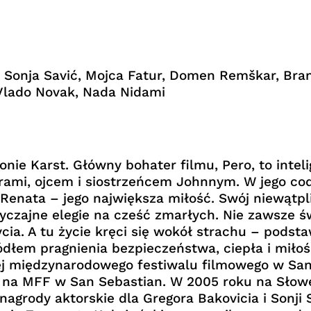
, Sonja Savić, Mojca Fatur, Domen Remškar, Bra
Vlado Novak, Nada Nidami
ie Karst. Główny bohater filmu, Pero, to intel
ami, ojcem i siostrzeńcem Johnnym. W jego cod
 Renata – jego największa miłość. Swój niewątpl
czajne elegie na cześć zmarłych. Nie zawsze ś
ycia. A tu życie kręci się wokół strachu – podst
ódłem pragnienia bezpieczeństwa, ciepła i miłoś
j międzynarodowego festiwalu filmowego w San
ra na MFF w San Sebastian. W 2005 roku na Sło
 nagrody aktorskie dla Gregora Bakovicia i Sonj