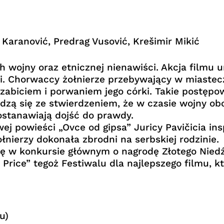
Karanović, Predrag Vusović, Krešimir Mikić
 wojny oraz etnicznej nienawiści. Akcja filmu u
ii. Chorwaccy żołnierze przebywający w miaste
 zabiciem i porwaniem jego córki. Takie postępo
dzą się ze stwierdzeniem, że w czasie wojny obo
postanawiają dojść do prawdy.
j powieści „Ovce od gipsa” Juricy Pavičicia i
łnierzy dokonała zbrodni na serbskiej rodzinie.
się w konkursie głównym o nagrodę Złotego Nied
ice” tegoż Festiwalu dla najlepszego filmu, kt
u)