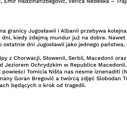
ć, Emir Hadžihafizbegović, Verica Nedeska – Traj
 granicy Jugosławii i Albanii przebywa kolejna 
e dni, kiedy zdejmą mundur już na dobre. Nawet 
o ostatnie dni Jugosławii jako jednego państwa, 
py z Chorwacji, Słowenii, Serbii, Macedonii ora
d Jeziorem Ochrydzkim w Republice Macedonii. S
 powieści Tomicia Ništa nas nesme iznenaditi (
nany Goran Bregović a twórcą zdjęć Slobodan Tr
ach będących o krok od tragedii.