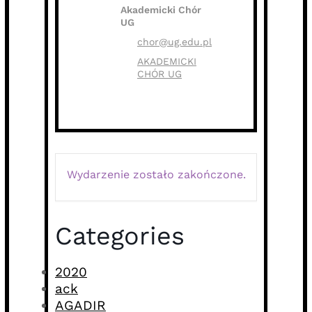
Akademicki Chór
UG
chor@ug.edu.pl
AKADEMICKI
CHÓR UG
Wydarzenie zostało zakończone.
Categories
2020
ack
AGADIR