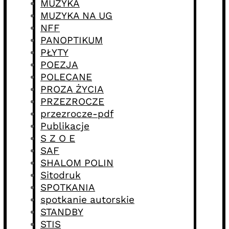
MUZYKA
MUZYKA NA UG
NFF
PANOPTIKUM
PŁYTY
POEZJA
POLECANE
PROZA ŻYCIA
PRZEZROCZE
przezrocze-pdf
Publikacje
S Z O E
SAF
SHALOM POLIN
Sitodruk
SPOTKANIA
spotkanie autorskie
STANDBY
STIS