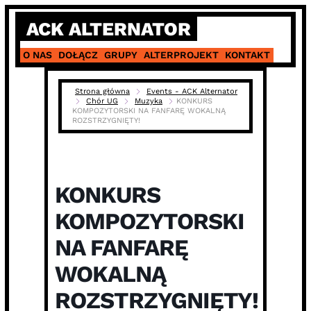
Skip
ACK ALTERNATOR
to
content
O NAS
DOŁĄCZ
GRUPY
ALTERPROJEKT
KONTAKT
Strona główna
Events - ACK Alternator
Chór UG
Muzyka
KONKURS
KOMPOZYTORSKI NA FANFARĘ WOKALNĄ
ROZSTRZYGNIĘTY!
KONKURS
KOMPOZYTORSKI
NA FANFARĘ
WOKALNĄ
ROZSTRZYGNIĘTY!