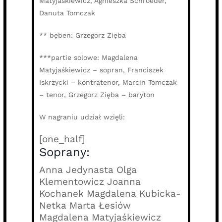
Matyjaśkiewicz, Agnieszka Schroeder,
Danuta Tomczak
** bęben: Grzegorz Zięba
***partie solowe: Magdalena
Matyjaśkiewicz – sopran, Franciszek
Iskrzycki – kontratenor, Marcin Tomczak
– tenor, Grzegorz Zięba – baryton
W nagraniu udział wzięli:
[one_half]
Soprany:
Anna Jedynasta Olga
Klementowicz Joanna
Kochanek Magdalena Kubicka-
Netka Marta Łesiów
Magdalena Matyjaśkiewicz