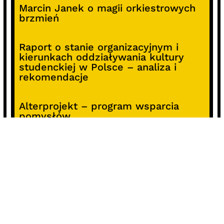
Marcin Janek o magii orkiestrowych
brzmień
Raport o stanie organizacyjnym i
kierunkach oddziaływania kultury
studenckiej w Polsce – analiza i
rekomendacje
Alterprojekt – program wsparcia
pomysłów
Koncert z okazji 30-lecia DKF „Miłość
Blondynki”
SOCIALS