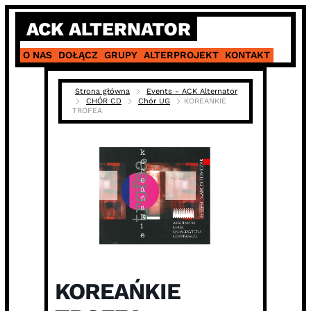
Skip
ACK ALTERNATOR
to
content
O NAS
DOŁĄCZ
GRUPY
ALTERPROJEKT
KONTAKT
Strona główna
Events - ACK Alternator
CHÓR CD
Chór UG
KOREAŃKIE
TROFEA
KOREAŃKIE