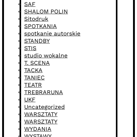
SAF
SHALOM POLIN
Sitodruk
SPOTKANIA
spotkanie autorskie
STANDBY
STIS
studio wokalne
T. SCENA
TACKA
TANIEC
TEATR
TREBRARUNA
UKF
Uncategorized
WARSZTATY
WARSZTATY
WYDANIA
WYSTAWY