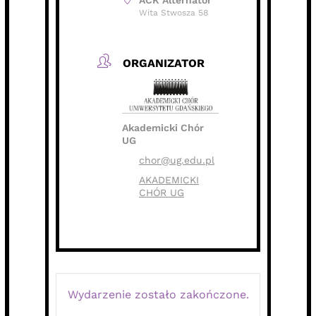
ACK Alternator
Wita Stwosza 58
ORGANIZATOR
Akademicki Chór
UG
chor@ug.edu.pl
AKADEMICKI
CHÓR UG
Wydarzenie zostało zakończone.