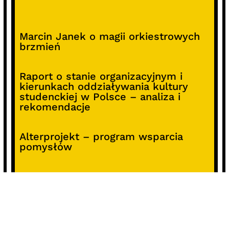
Marcin Janek o magii orkiestrowych
brzmień
Raport o stanie organizacyjnym i
kierunkach oddziaływania kultury
studenckiej w Polsce – analiza i
rekomendacje
Alterprojekt – program wsparcia
pomysłów
Koncert z okazji 30-lecia DKF „Miłość
Blondynki”
SOCIALS