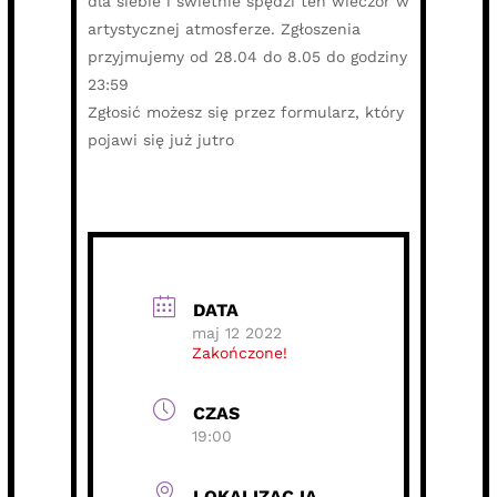
dla siebie i świetnie spędzi ten wieczór w
artystycznej atmosferze. Zgłoszenia
przyjmujemy od 28.04 do 8.05 do godziny
23:59
Zgłosić możesz się przez formularz, który
pojawi się już jutro
DATA
maj 12 2022
Zakończone!
CZAS
19:00
LOKALIZACJA