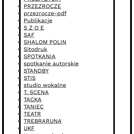
PRZEZROCZE
przezrocze-pdf
Publikacje
S Z O E
SAF
SHALOM POLIN
Sitodruk
SPOTKANIA
spotkanie autorskie
STANDBY
STIS
studio wokalne
T. SCENA
TACKA
TANIEC
TEATR
TREBRARUNA
UKF