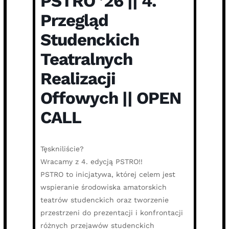
PSTRO ’26 || 4.
Przegląd
Studenckich
Teatralnych
Realizacji
Offowych || OPEN
CALL
Tęskniliście?
Wracamy z 4. edycją PSTRO!!
PSTRO to inicjatywa, której celem jest
wspieranie środowiska amatorskich
teatrów studenckich oraz tworzenie
przestrzeni do prezentacji i konfrontacji
różnych przejawów studenckich