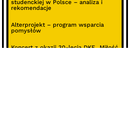
studenckiej w Polsce – analiza i
rekomendacje
Alterprojekt – program wsparcia
pomysłów
Koncert z okazji 30-lecia DKF „Miłość
Blondynki”
SOCIALS
@facebook