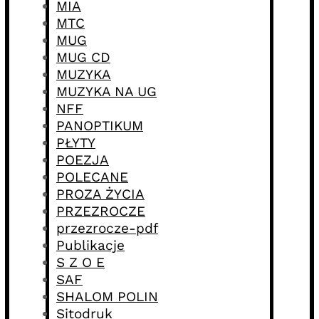
MIA
MTC
MUG
MUG CD
MUZYKA
MUZYKA NA UG
NFF
PANOPTIKUM
PŁYTY
POEZJA
POLECANE
PROZA ŻYCIA
PRZEZROCZE
przezrocze-pdf
Publikacje
S Z O E
SAF
SHALOM POLIN
Sitodruk