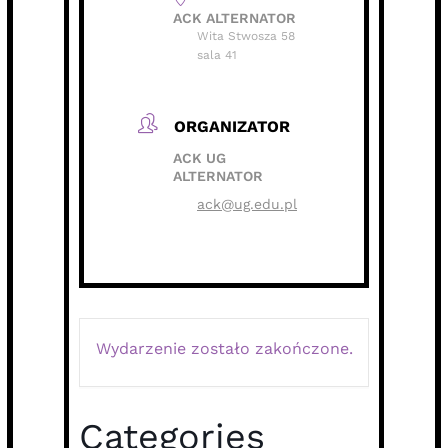
ACK ALTERNATOR
Wita Stwosza 58
sala 41
ORGANIZATOR
ACK UG
ALTERNATOR
ack@ug.edu.pl
Wydarzenie zostało zakończone.
Categories