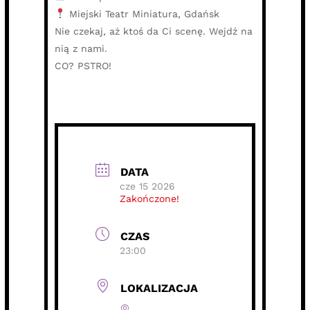
Miejski Teatr Miniatura, Gdańsk
Nie czekaj, aż ktoś da Ci scenę. Wejdź na
nią z nami.
CO? PSTRO!
DATA
cze 15 2026
Zakończone!
CZAS
23:00
LOKALIZACJA