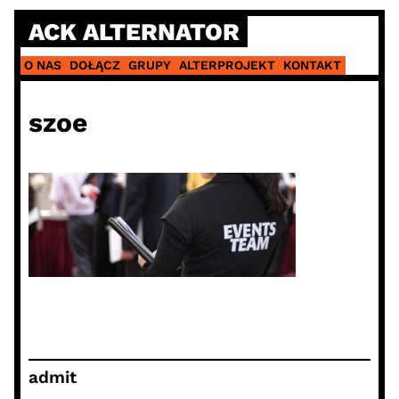
Skip
ACK ALTERNATOR
to
content
O NAS
DOŁĄCZ
GRUPY
ALTERPROJEKT
KONTAKT
szoe
admit