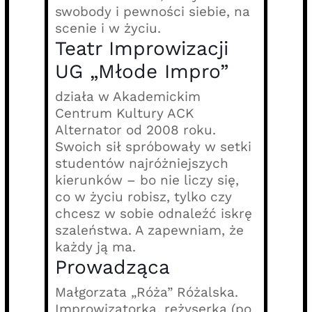
swobody i pewności siebie, na
scenie i w życiu.
Teatr Improwizacji
UG „Młode Impro”
działa w Akademickim
Centrum Kultury ACK
Alternator od 2008 roku.
Swoich sił spróbowały w setki
studentów najróżniejszych
kierunków – bo nie liczy się,
co w życiu robisz, tylko czy
chcesz w sobie odnaleźć iskrę
szaleństwa. A zapewniam, że
każdy ją ma.
Prowadząca
Małgorzata „Róża” Różalska.
Improwizatorka, reżyserka (po