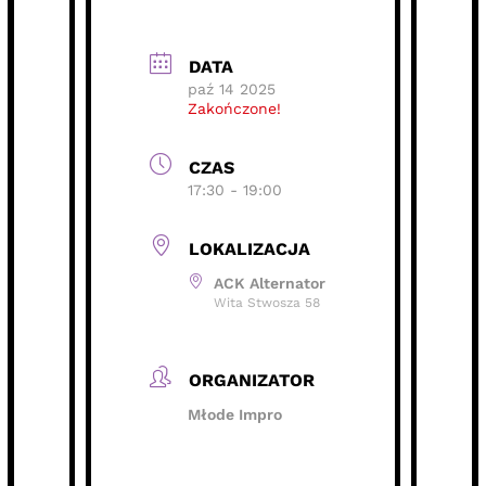
DATA
paź 14 2025
Zakończone!
CZAS
17:30 - 19:00
LOKALIZACJA
ACK Alternator
Wita Stwosza 58
ORGANIZATOR
Młode Impro