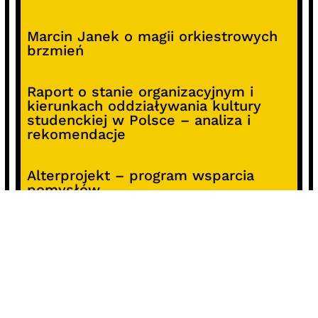
Marcin Janek o magii orkiestrowych
brzmień
Raport o stanie organizacyjnym i
kierunkach oddziaływania kultury
studenckiej w Polsce – analiza i
rekomendacje
Alterprojekt – program wsparcia
pomysłów
Koncert z okazji 30-lecia DKF „Miłość
Blondynki”
SOCIALS