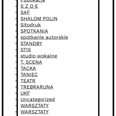
S Z O E
SAF
SHALOM POLIN
Sitodruk
SPOTKANIA
spotkanie autorskie
STANDBY
STIS
studio wokalne
T. SCENA
TACKA
TANIEC
TEATR
TREBRARUNA
UKF
Uncategorized
WARSZTATY
WARSZTATY