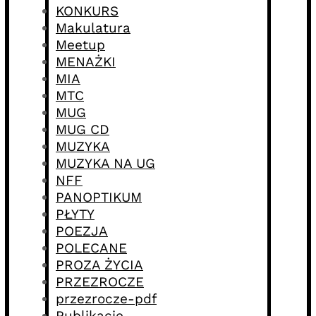
KONKURS
Makulatura
Meetup
MENAŻKI
MIA
MTC
MUG
MUG CD
MUZYKA
MUZYKA NA UG
NFF
PANOPTIKUM
PŁYTY
POEZJA
POLECANE
PROZA ŻYCIA
PRZEZROCZE
przezrocze-pdf
Publikacje