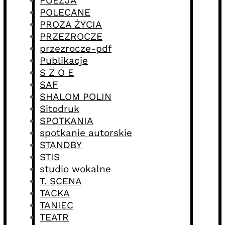
POEZJA
POLECANE
PROZA ŻYCIA
PRZEZROCZE
przezrocze-pdf
Publikacje
S Z O E
SAF
SHALOM POLIN
Sitodruk
SPOTKANIA
spotkanie autorskie
STANDBY
STIS
studio wokalne
T. SCENA
TACKA
TANIEC
TEATR