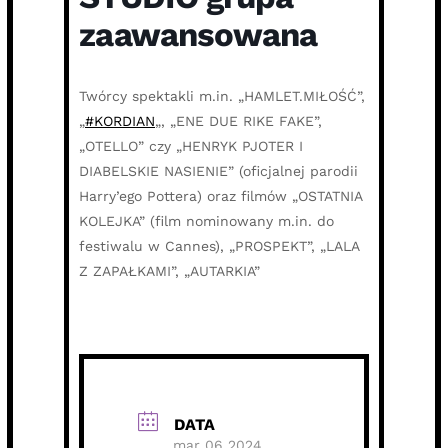
zaawansowana
Twórcy spektakli m.in. „HAMLET.MIŁOŚĆ”,
„
#KORDIAN
„, „ENE DUE RIKE FAKE”,
„OTELLO” czy „HENRYK PJOTER I
DIABELSKIE NASIENIE” (oficjalnej parodii
Harry’ego Pottera) oraz filmów „OSTATNIA
KOLEJKA” (film nominowany m.in. do
festiwalu w Cannes), „PROSPEKT”, „LALA
Z ZAPAŁKAMI”, „AUTARKIA”
DATA
mar 06 2024