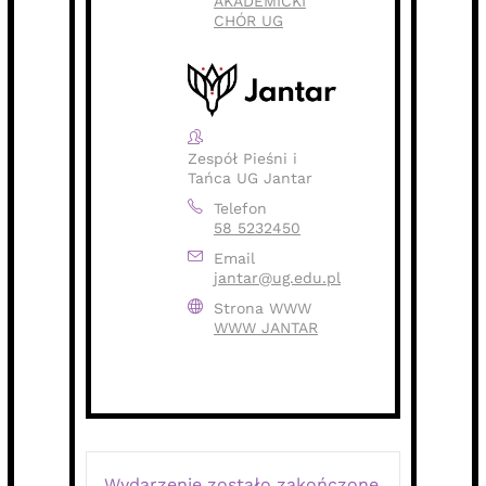
AKADEMICKI
CHÓR UG
Zespół Pieśni i
Tańca UG Jantar
Telefon
58 5232450
Email
jantar@ug.edu.pl
Strona WWW
WWW JANTAR
Wydarzenie zostało zakończone.