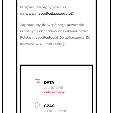
Program dostępny również
na
www.niepodlegla.ug.edu.pl
)
Zapraszamy do wspólnego uczczenie
radosnych obchodów odzyskania przez
Polskę niepodległości! Do zobaczenia 10.
czerwca w Operze Leśnej!
DATA
cze 10 2018
Zakończone!
CZAS
20:00 - 22:00