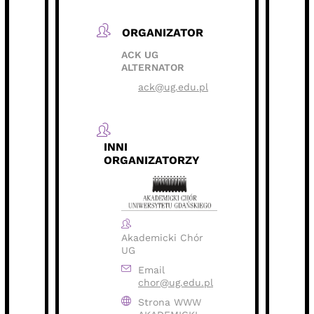
ORGANIZATOR
ACK UG
ALTERNATOR
ack@ug.edu.pl
INNI
ORGANIZATORZY
Akademicki Chór
UG
Email
chor@ug.edu.pl
Strona WWW