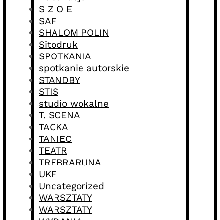
S Z O E
SAF
SHALOM POLIN
Sitodruk
SPOTKANIA
spotkanie autorskie
STANDBY
STIS
studio wokalne
T. SCENA
TACKA
TANIEC
TEATR
TREBRARUNA
UKF
Uncategorized
WARSZTATY
WARSZTATY