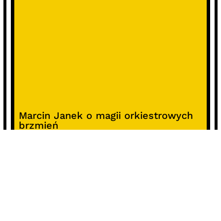
Marcin Janek o magii orkiestrowych
brzmień
Raport o stanie organizacyjnym i
kierunkach oddziaływania kultury
studenckiej w Polsce – analiza i
rekomendacje
Alterprojekt – program wsparcia