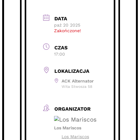
DATA
paź 20 2025
Zakończone!
CZAS
17:00
LOKALIZACJA
ACK Alternator
Wita Stwosza 58
ORGANIZATOR
Los Mariscos
Los Mariscos