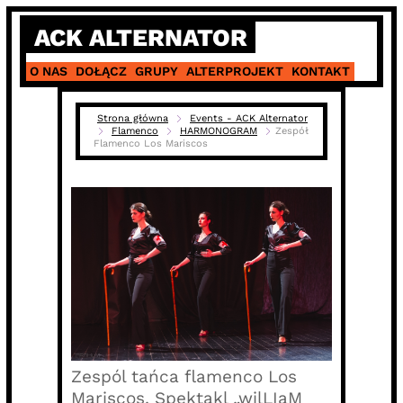
Skip
ACK ALTERNATOR
to
content
O NAS
DOŁĄCZ
GRUPY
ALTERPROJEKT
KONTAKT
Strona główna
Events - ACK Alternator
Flamenco
HARMONOGRAM
Zespół
Flamenco Los Mariscos
Zespól tańca flamenco Los
Mariscos. Spektakl „wilLIaM