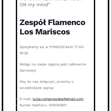
ON my mind”
Zespół Flamenco
Los Mariscos
Spotykamy się w PONIEDZIAŁKI 17:00-
19:30
Wstęp na nasze zajęcia jest całkowicie
darmowy!
Aby do nas dołączyć, prosimy o
wcześniejsze zapisy:
E-mail:
luiza.romanowska@gmail.com
Numer telefonu: 509093811