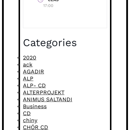
17:00
Categories
2020
ack
AGADIR
ALP
ALP- CD
ALTERPROJEKT
ANIMUS SALTANDI
Business
CD
chiny
CHÓR CD