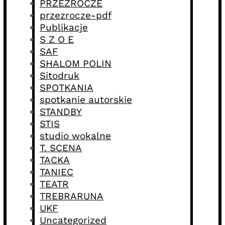
PRZEZROCZE
przezrocze-pdf
Publikacje
S Z O E
SAF
SHALOM POLIN
Sitodruk
SPOTKANIA
spotkanie autorskie
STANDBY
STIS
studio wokalne
T. SCENA
TACKA
TANIEC
TEATR
TREBRARUNA
UKF
Uncategorized