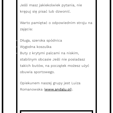
Jeśli masz jakiekolwiek pytania, nie
krępuj się pisać lub dzwonić.
Warto pamiętać o odpowiednim stroju na
zajęcia:
Długa, szeroka spódnica
Wygodna koszulka
Buty z krytymi palcami na niskim,
stabilnym obcasie Jeśli nie posiadasz
takich butów, na początek możesz użyć
obuwia sportowego.
Opiekunem naszej grupy jest Luiza
Romanowska (
www.andalu.pl
).