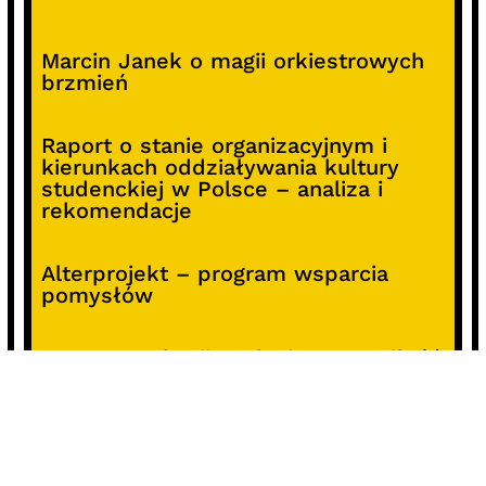
Marcin Janek o magii orkiestrowych
brzmień
Raport o stanie organizacyjnym i
kierunkach oddziaływania kultury
studenckiej w Polsce – analiza i
rekomendacje
Alterprojekt – program wsparcia
pomysłów
Koncert z okazji 30-lecia DKF „Miłość
Blondynki”
SOCIALS