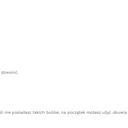
b dzwonić.
śli nie posiadasz takich butów, na początek możesz użyć obuwia