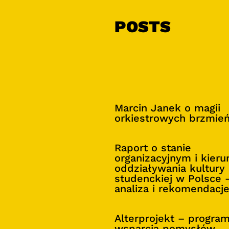
POSTS
Marcin Janek o magii
orkiestrowych brzmie
Raport o stanie
organizacyjnym i kier
oddziaływania kultury
studenckiej w Polsce 
analiza i rekomendacj
Alterprojekt – progra
wsparcia pomysłów