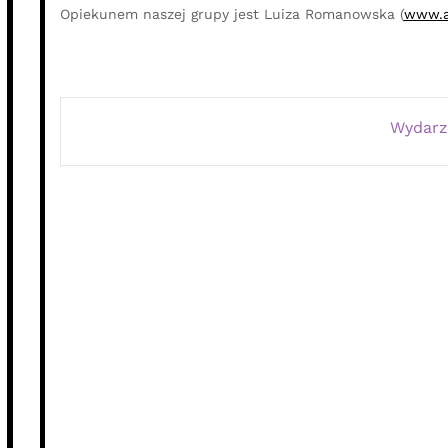
Opiekunem naszej grupy jest Luiza Romanowska (
www.a
Wydarz