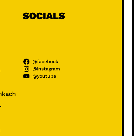
SOCIALS
@facebook
@instagram
ń
@youtube
unkach
–
e
m