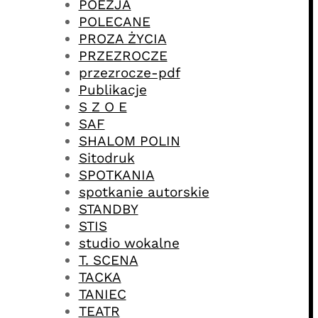
POEZJA
POLECANE
PROZA ŻYCIA
PRZEZROCZE
przezrocze-pdf
Publikacje
S Z O E
SAF
SHALOM POLIN
Sitodruk
SPOTKANIA
spotkanie autorskie
STANDBY
STIS
studio wokalne
T. SCENA
TACKA
TANIEC
TEATR