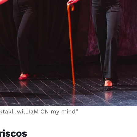
ktakl „wilLIaM ON my mind”
riscos