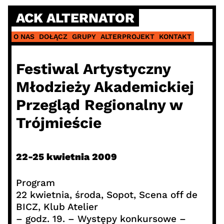
Skip
ACK ALTERNATOR
to
content
O NAS
DOŁĄCZ
GRUPY
ALTERPROJEKT
KONTAKT
Festiwal Artystyczny
Młodzieży Akademickiej
Przegląd Regionalny w
Trójmieście
22-25 kwietnia 2009
Program
22 kwietnia, środa, Sopot, Scena off de
BICZ, Klub Atelier
– godz. 19. – Występy konkursowe –