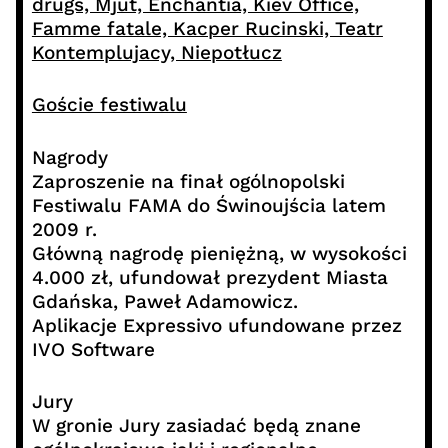
drugs, Mjut, Enchantia, Kiev Office,
Famme fatale, Kacper Rucinski, Teatr
Kontemplujacy, Niepotłucz
Goście festiwalu
Nagrody
Zaproszenie na finał ogólnopolski
Festiwalu FAMA do Świnoujścia latem
2009 r.
Główną nagrodę pieniężną, w wysokości
4.000 zł, ufundował prezydent Miasta
Gdańska, Paweł Adamowicz.
Aplikacje Expressivo ufundowane przez
IVO Software
Jury
W gronie Jury zasiadać będą znane