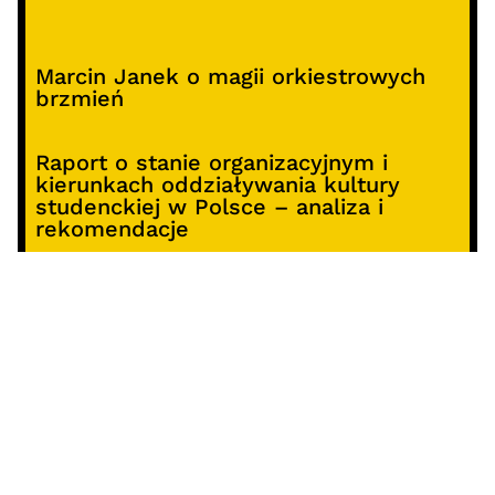
Marcin Janek o magii orkiestrowych
brzmień
Raport o stanie organizacyjnym i
kierunkach oddziaływania kultury
studenckiej w Polsce – analiza i
rekomendacje
Alterprojekt – program wsparcia
pomysłów
Koncert z okazji 30-lecia DKF „Miłość
Blondynki”
SOCIALS