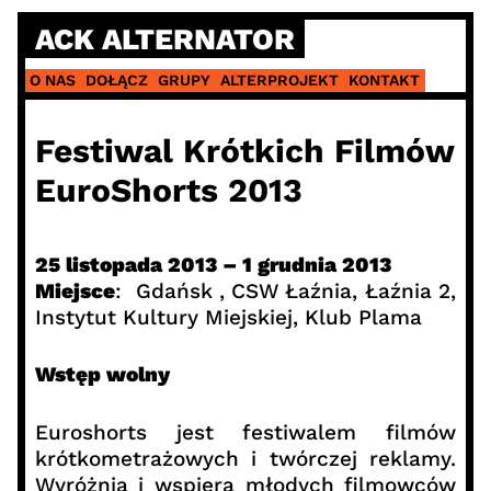
Skip
ACK ALTERNATOR
to
content
O NAS
DOŁĄCZ
GRUPY
ALTERPROJEKT
KONTAKT
Festiwal Krótkich Filmów
EuroShorts 2013
25 listopada 2013 – 1 grudnia 2013
Miejsce
: Gdańsk , CSW Łaźnia, Łaźnia 2,
Instytut Kultury Miejskiej, Klub Plama
Wstęp wolny
Euroshorts jest festiwalem filmów
krótkometrażowych i twórczej reklamy.
Wyróżnia i wspiera młodych filmowców