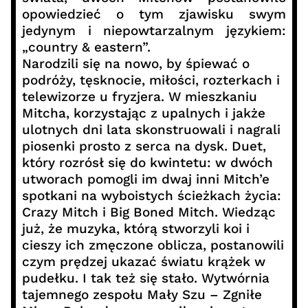
opowiedzieć o tym zjawisku swym
jedynym i niepowtarzalnym językiem:
„country & eastern”.
Narodzili się na nowo, by śpiewać o
podróży, tęsknocie, miłości, rozterkach i
telewizorze u fryzjera. W mieszkaniu
Mitcha, korzystając z upalnych i jakże
ulotnych dni lata skonstruowali i nagrali
piosenki prosto z serca na dysk. Duet,
który rozrósł się do kwintetu: w dwóch
utworach pomogli im dwaj inni Mitch’e
spotkani na wyboistych ścieżkach życia:
Crazy Mitch i Big Boned Mitch. Wiedząc
już, że muzyka, którą stworzyli koi i
cieszy ich zmęczone oblicza, postanowili
czym prędzej ukazać światu krążek w
pudełku. I tak też się stało. Wytwórnia
tajemnego zespołu Mały Szu – Zgniłe