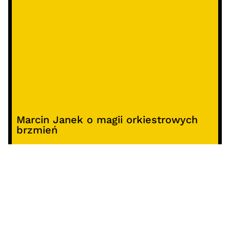
Marcin Janek o magii orkiestrowych
brzmień
Raport o stanie organizacyjnym i
kierunkach oddziaływania kultury
studenckiej w Polsce – analiza i
rekomendacje
Alterprojekt – program wsparcia