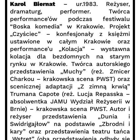
Karol Biernat
– ur.1983. Reżyser,
dramaturg, performer. Twórca
performance’ów podczas festiwalu
“Boska komedia” w Krakowie. Projekt
„Czyściec” – konfesjonały z księżmi
ustawione w całym Krakowie oraz
performance’u „Kolacja” – wystawna
kolacja dla bezdomnych na starym
rynku w Krakowie. Twórca autorskiego
przedstawienia „Muchy” (reż. Zmicer
Charkou – krakowska scena PWST) oraz
scenicznej adaptacji „Z zimną krwią”
Trumana Capote (reż. Lucja Repasska –
absolwentka JAMU Wydział Reżyserii w
Brnie) – krakowska scena PWST. Autor i
reżyser przedstawienia „Dunia i
Swidrigajłow” na podstawie „Zbrodni i
kary” oraz przedstawienia teatru tańca
„Wstręt” (oba przedstawienia odbyły się