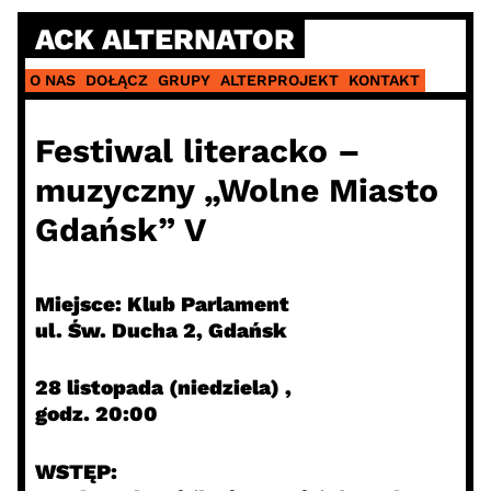
Skip
ACK ALTERNATOR
to
content
O NAS
DOŁĄCZ
GRUPY
ALTERPROJEKT
KONTAKT
Festiwal literacko –
muzyczny „Wolne Miasto
Gdańsk” V
Miejsce: Klub Parlament
ul. Św. Ducha 2, Gdańsk
28 listopada (niedziela) ,
godz. 20:00
WSTĘP: