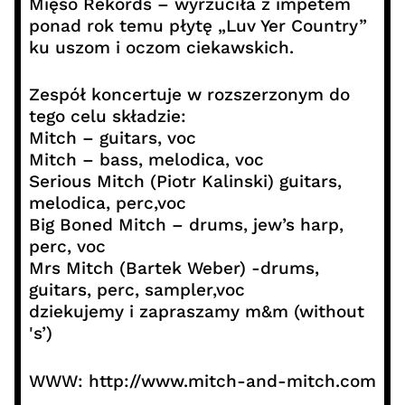
Mięso Rekords – wyrzuciła z impetem
ponad rok temu płytę „Luv Yer Country”
ku uszom i oczom ciekawskich.
Zespół koncertuje w rozszerzonym do
tego celu składzie:
Mitch – guitars, voc
Mitch – bass, melodica, voc
Serious Mitch (Piotr Kalinski) guitars,
melodica, perc,voc
Big Boned Mitch – drums, jew’s harp,
perc, voc
Mrs Mitch (Bartek Weber) -drums,
guitars, perc, sampler,voc
dziekujemy i zapraszamy m&m (without
's’)
WWW: http://www.mitch-and-mitch.com