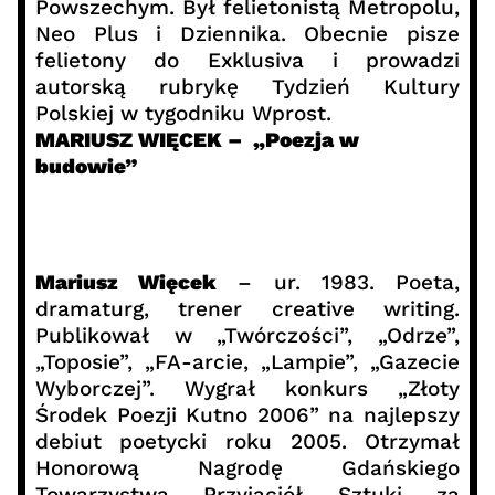
Powszechym. Był felietonistą Metropolu,
Neo Plus i Dziennika. Obecnie pisze
felietony do Exklusiva i prowadzi
autorską rubrykę Tydzień Kultury
Polskiej w tygodniku Wprost.
MARIUSZ WIĘCEK – „Poezja w
budowie”
Mariusz Więcek
– ur. 1983. Poeta,
dramaturg, trener creative writing.
Publikował w „Twórczości”, „Odrze”,
„Toposie”, „FA-arcie, „Lampie”, „Gazecie
Wyborczej”. Wygrał konkurs „Złoty
Środek Poezji Kutno 2006” na najlepszy
debiut poetycki roku 2005. Otrzymał
Honorową Nagrodę Gdańskiego
Towarzystwa Przyjaciół Sztuki za