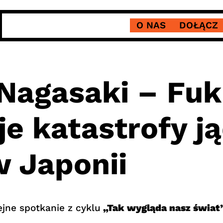
O NAS
DOŁĄCZ
 Nagasaki – Fu
 katastrofy ją
 Japonii
jne spotkanie z cyklu
„Tak wygląda nasz świat