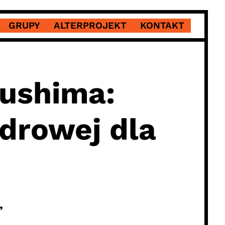
GRUPY
ALTERPROJEKT
KONTAKT
kushima:
drowej dla
”