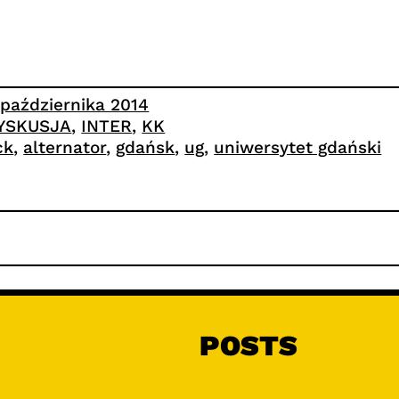
 października 2014
YSKUSJA
, 
INTER
, 
KK
ck
, 
alternator
, 
gdańsk
, 
ug
, 
uniwersytet gdański
POSTS