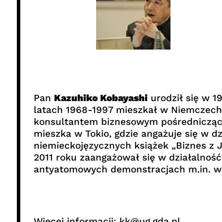
Pan
Kazuhiko Kobayashi
urodził się w 1
latach 1968-1997 mieszkał w Niemczech,
konsultantem biznesowym pośredniczący
mieszka w Tokio, gdzie angażuje się w d
niemieckojęzycznych książek „Biznes z Ja
2011 roku zaangażował się w działalnoś
antyatomowych demonstracjach m.in. w N
Więcej informacji: kk@ug.gda.pl