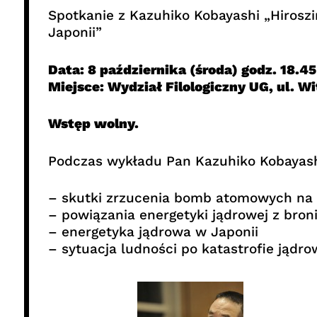
Spotkanie z Kazuhiko Kobayashi „Hirosz
Japonii”
Data: 8 października (środa) godz. 18.45
Miejsce: Wydział Filologiczny UG, ul. W
Wstęp wolny.
Podczas wykładu Pan Kazuhiko Kobayash
– skutki zrzucenia bomb atomowych na H
– powiązania energetyki jądrowej z bron
– energetyka jądrowa w Japonii
– sytuacja ludności po katastrofie jądr