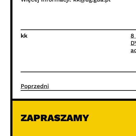
kk
8
D
a
Poprzedni
ZAPRASZAMY