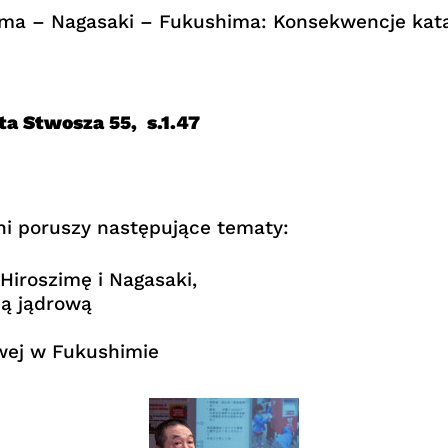
ima – Nagasaki – Fukushima: Konsekwencje kat
ita Stwosza 55, s.1.47
i poruszy następujące tematy:
iroszimę i Nagasaki,
ią jądrową
owej w Fukushimie