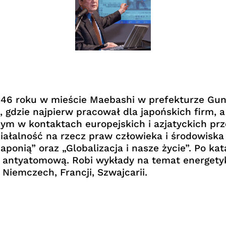
946 roku w mieście Maebashi w prefekturze Gu
 gdzie najpierw pracował dla japońskich firm, 
m w kontaktach europejskich i azjatyckich prz
ziałalność na rzecz praw człowieka i środowiska
ponią” oraz „Globalizacja i nasze życie”. Po ka
ć antyatomową. Robi wykłady na temat energetyk
iemczech, Francji, Szwajcarii.