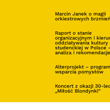
Marcin Janek o magii
orkiestrowych brzmie
Raport o stanie
organizacyjnym i kier
oddziaływania kultury
studenckiej w Polsce 
analiza i rekomendacj
Alterprojekt – progra
wsparcia pomysłów
Koncert z okazji 30-le
„Miłość Blondynki”