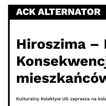
Skip
ACK ALTERNATOR
to
content
Hiroszima –
Konsekwencje
mieszkańców
Kulturalny Kolektyw UG zaprasza na kole