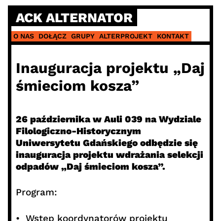
Skip
ACK ALTERNATOR
to
content
O NAS
DOŁĄCZ
GRUPY
ALTERPROJEKT
KONTAKT
Inauguracja projektu „Daj
śmieciom kosza”
26 października w Auli 039 na Wydziale
Filologiczno-Historycznym
Uniwersytetu Gdańskiego odbędzie się
inauguracja projektu wdrażania selekcji
odpadów „Daj śmieciom kosza”.
Program:
• Wstęp koordynatorów projektu