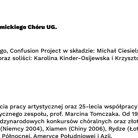
mickiego Chóru UG.
, Confusion Project w składzie: Michał Ciesiels
raz soliści: Karolina Kinder-Osijewska i Krzysz
lecia pracy artystycznej oraz 25-lecia współpr
tycznego zespołu, prof. Marcina Tomczaka. Od 1
iędzynarodowych konkursów chóralnych oraz zł
(Niemcy 2004), Xiamen (Chiny 2006), Rydze (Łot
Północnej, Ameryce Południowej i Azji.