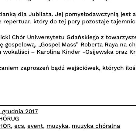
ianką dla Jubilata. Jej pomysłodawczynią jest 
repertuar, który do tej pory pozostaje tajemnic
icki Chór Uniwersytetu Gdańskiego z towarzysz
gospelową, „Gospel Mass” Roberta Raya na chór,
wokaliści – Karolina Kinder -Osijewska oraz Kr
zaniem zaproszeń bądź wejściówek, których iloś
5 grudnia 2017
HÓRUG
HÓR
, 
ecs
, 
event
, 
muzyka
, 
muzyka chóralna