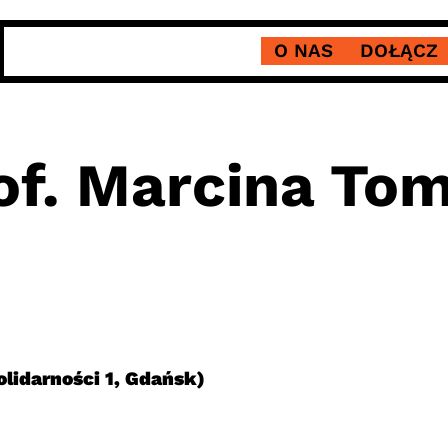
O NAS
DOŁĄCZ
of. Marcina To
olidarności 1, Gdańsk)