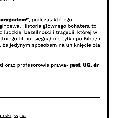
paragrafem”
, podczas którego
gincewa. Historia głównego bohatera to
ludzkiej bezsilności i tragedii, której w
iego filmu, sięgnął nie tylko po Biblię i
, że jedynym sposobem na uniknięcie zła
ki
oraz profesorowie prawa-
prof. UG, dr
ański
, 
wpia