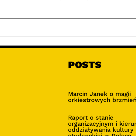
POSTS
Marcin Janek o magii
orkiestrowych brzmie
Raport o stanie
organizacyjnym i kier
oddziaływania kultury
studenckiej w Polsce 