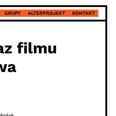
GRUPY
ALTERPROJEKT
KONTAKT
z filmu
wa
Gdańsk