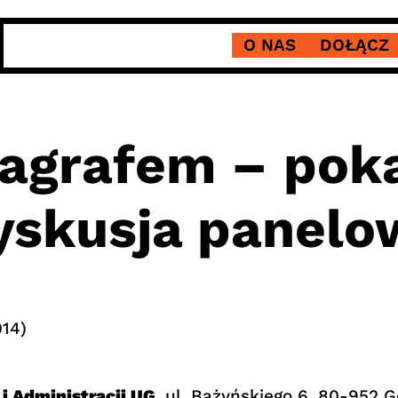
O NAS
DOŁĄCZ
ragrafem – poka
dyskusja panelo
14)
i Administracji UG
, ul. Bażyńskiego 6, 80-952 