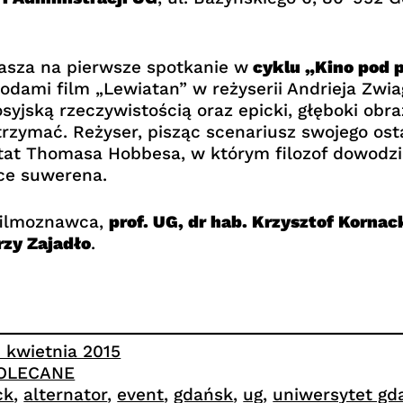
asza na pierwsze spotkanie w
cyklu „Kino pod 
dami film „Lewiatan” w reżyserii Andrieja Zwia
syjską rzeczywistością oraz epicki, głęboki obraz 
zymać. Reżyser, pisząc scenariusz swojego ostatn
ktat Thomasa Hobbesa, w którym filozof dowodzi
ęce suwerena.
filmoznawca,
prof. UG, dr hab. Krzysztof Kornac
rzy Zajadło
.
5 kwietnia 2015
OLECANE
ck
, 
alternator
, 
event
, 
gdańsk
, 
ug
, 
uniwersytet gd