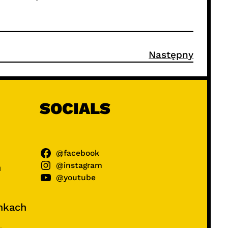
Następny
SOCIALS
@facebook
@instagram
ń
@youtube
unkach
–