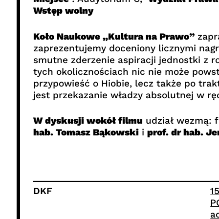
Wstęp wolny
Koło Naukowe „Kultura na Prawo”
zapr
zaprezentujemy doceniony licznymi nagro
smutne zderzenie aspiracji jednostki z ro
tych okolicznościach nic nie może powstr
przypowieść o Hiobie, lecz także po tra
jest przekazanie władzy absolutnej w r
W dyskusji wokół filmu
udział wezmą: 
hab. Tomasz Bąkowski
i
prof. dr hab. Je
DKF
1
P
a