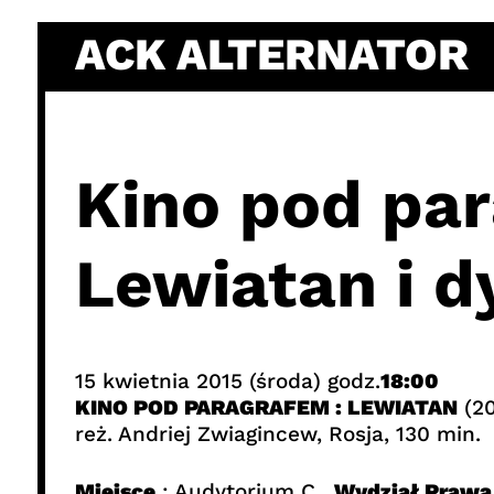
Skip
ACK ALTERNATOR
to
content
Kino pod pa
Lewiatan i 
15 kwietnia 2015 (środa) godz.
18:00
KINO POD PARAGRAFEM : LEWIATAN
(20
reż. Andriej Zwiagincew, Rosja, 130 min.
Miejsce
: Audytorium C,
Wydział Prawa 