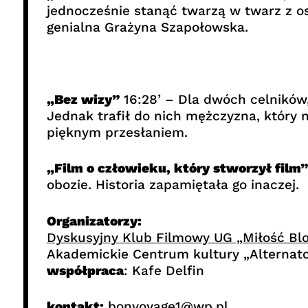
jednocześnie stanąć twarzą w twarz z o
genialna Grażyna Szapołowska.
„Bez wizy”
16:28’ – Dla dwóch celników, 
Jednak trafił do nich mężczyzna, który n
pięknym przesłaniem.
„Film o człowieku, który stworzył film”
obozie. Historia zapamiętała go inaczej.
Organizatorzy:
Dyskusyjny Klub Filmowy UG „Miłość Bl
Akademickie Centrum kultury „Alternato
współpraca
: Kafe Delfin
kontakt:
bonvoyage1@wp.pl