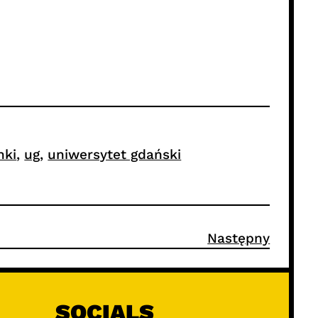
nki
, 
ug
, 
uniwersytet gdański
Następny
SOCIALS