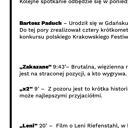
Kolejne spotkanie odbędzie się w ponie
Bartosz Paduch
– Urodził się w Gdańsku 
Do tej pory zrealizował cztery krótkom
konkursu polskiego Krakowskiego Festi
„Zakazane”
9:43’– Brutalna, więzienna 
jest na straconej pozycji, a kto wygrywa.
„x2”
9’ – Z pozoru jest to krótka hist
może najlepszymi przyjaciółmi.
„Leni”
20’ – Film o Leni Riefenstahl, w