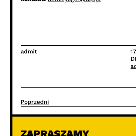
admit
1
D
a
Poprzedni
ZAPRASZAMY