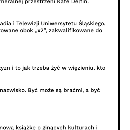
meralnej przestrzeni Kafe Delfin.
dia i Telewizji Uniwersytetu Śląskiego.
towane obok „x2”, zakwalifikowane do
zn i to jak trzeba żyć w więzieniu, kto
nazwisko. Być może są braćmi, a być
nową książkę o ginących kulturach i