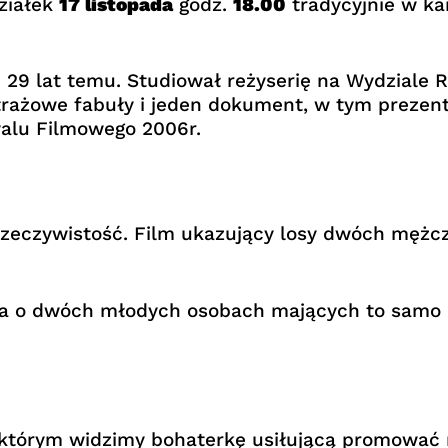
działek
17 listopada
godz.
18.00
tradycyjnie w ka
29 lat temu. Studiował reżyserię na Wydziale Ra
etrażowe fabuły i jeden dokument, w tym prezen
walu Filmowego 2006r.
rzeczywistość. Film ukazujący losy dwóch mężczy
oria o dwóch młodych osobach mających to samo 
 którym widzimy bohaterkę usiłującą promować 