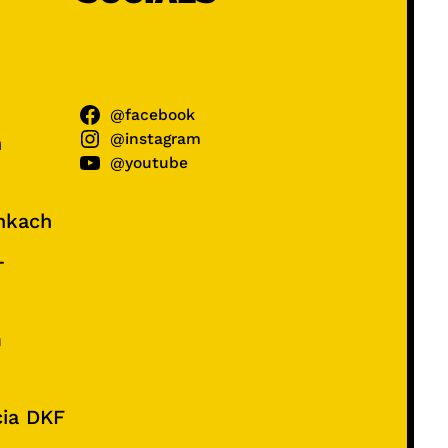
@facebook
@instagram
ń
@youtube
unkach
–
e
m
cia DKF