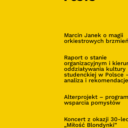
Marcin Janek o magii
orkiestrowych brzmie
Raport o stanie
organizacyjnym i kier
oddziaływania kultury
studenckiej w Polsce 
analiza i rekomendacj
Alterprojekt – progra
wsparcia pomysłów
Koncert z okazji 30-le
„Miłość Blondynki”