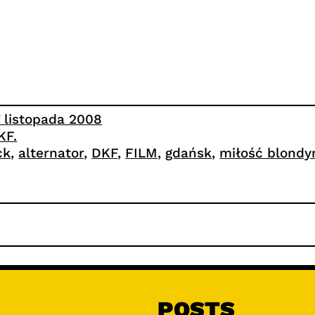
7 listopada 2008
KF.
ck
, 
alternator
, 
DKF
, 
FILM
, 
gdańsk
, 
miłość blondy
POSTS