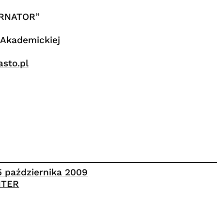
ERNATOR”
 Akademickiej
asto.pl
5 października 2009
NTER