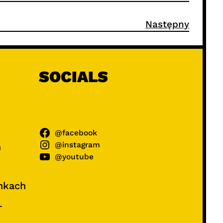
Następny
SOCIALS
@facebook
@instagram
ń
@youtube
unkach
–
e