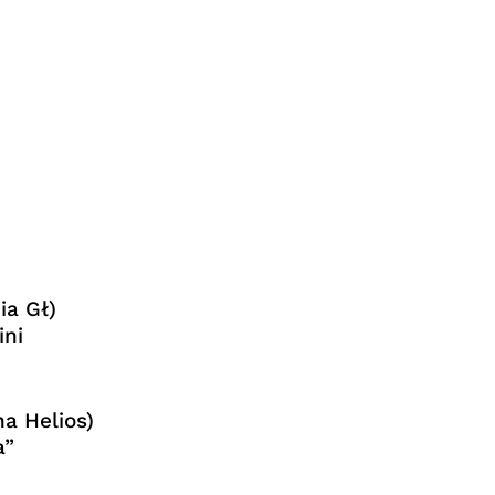
ia Gł)
ni
a Helios)
a”