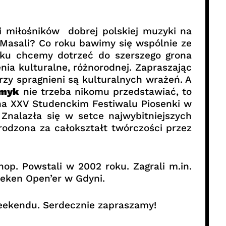
miłośników dobrej polskiej muzyki na
Masali? Co roku bawimy się wspólnie ze
oku chcemy dotrzeć do szerszego grona
nia kulturalne, różnorodnej. Zapraszając
rzy spragnieni są kulturalnych wrażeń. A
emyk
nie trzeba nikomu przedstawiać, to
 na XXV Studenckim Festiwalu Piosenki w
 Znalazła się w setce najwybitniejszych
rodzona za całokształt twórczości przez
op. Powstali w 2002 roku. Zagrali m.in.
neken Open’er w Gdyni.
eekendu. Serdecznie zapraszamy!