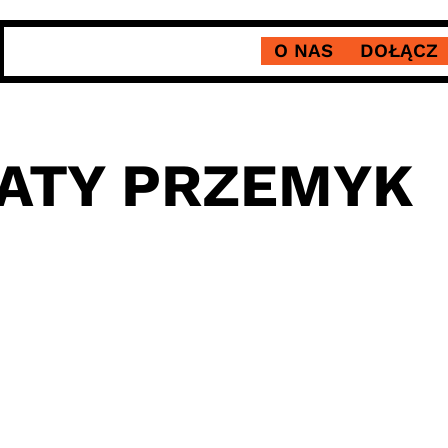
O NAS
DOŁĄCZ
NATY PRZEMYK