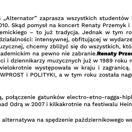
ernator” zaprasza wszystkich studentów i 
010. Skąd pomysł na koncert Renaty Przemyk i 
mickiego – to już tradycja. Jednak w tym r
działalności: intensywnej, obfitującej w wydarze
zycznej, chcemy zbliżyć się do wszystkich, któ
kademickim na pewno nie zabranie.
Renaty Prz
ości i dziennikarzy muzycznych już w 1989 roku
wielokrotnie występowała w kraju i zagranicą.
 WPROST i POLITYKI, a w tym roku została nag
, połączenie gatunków electro-etno-ragga-hiph
ad Odrą w 2007 i kilkakrotnie na festiwalu Hei
a alternatywa na spędzenie październikowego w