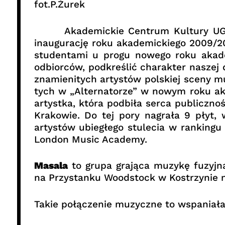
fot.P.Żurek
Akademickie Centrum Kultury UG „Alt
inaugurację roku akademickiego 2009/2
studentami u progu nowego roku akade
odbiorców, podkreślić charakter naszej 
znamienitych artystów polskiej sceny mu
tych w „Alternatorze” w nowym roku a
artystka, która podbiła serca publiczn
Krakowie. Do tej pory nagrała 9 płyt, 
artystów ubiegłego stulecia w rankingu
London Music Academy.
Masala
to grupa grająca muzykę fuzyjną
na Przystanku Woodstock w Kostrzynie n
Takie połączenie muzyczne to wspaniał