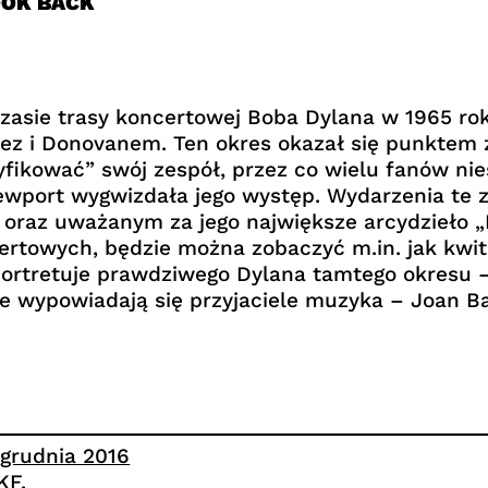
OOK BACK
czasie trasy koncertowej Boba Dylana w 1965 ro
aez i Donovanem. Ten okres okazał się punktem
ikować” swój zespół, przez co wielu fanów nies
ewport wygwizdała jego występ. Wydarzenia te
 oraz uważanym za jego największe arcydzieło „
rtowych, będzie można zobaczyć m.in. jak kwit
portretuje prawdziwego Dylana tamtego okresu –
e wypowiadają się przyjaciele muzyka – Joan Ba
 grudnia 2016
KF.