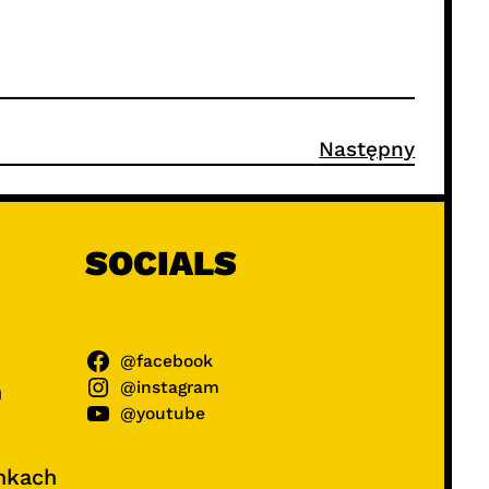
Następny
SOCIALS
@facebook
@instagram
ń
@youtube
unkach