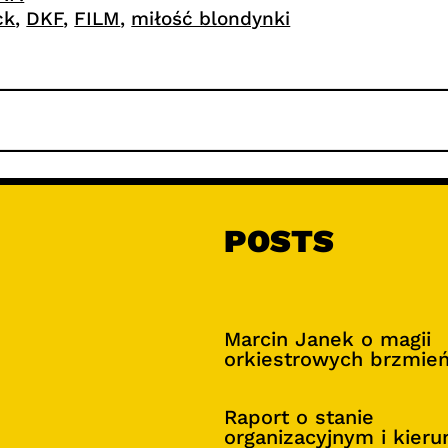
ck
, 
DKF
, 
FILM
, 
miłość blondynki
POSTS
Marcin Janek o magii
orkiestrowych brzmie
Raport o stanie
organizacyjnym i kier