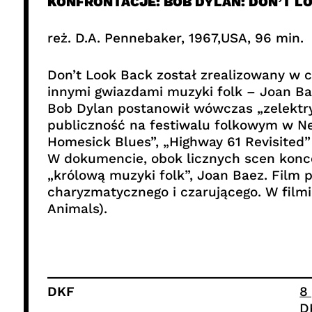
KONFRONTACJE: BOB DYLAN: DON’T L
reż. D.A. Pennebaker, 1967,USA, 96 min.
Don’t Look Back został zrealizowany w 
innymi gwiazdami muzyki folk – Joan B
Bob Dylan postanowił wówczas „zelektryf
publiczność na festiwalu folkowym w N
Homesick Blues”, „Highway 61 Revisited”
W dokumencie, obok licznych scen konce
„królową muzyki folk”, Joan Baez. Film 
charyzmatycznego i czarującego. W filmi
Animals).
DKF
8
D