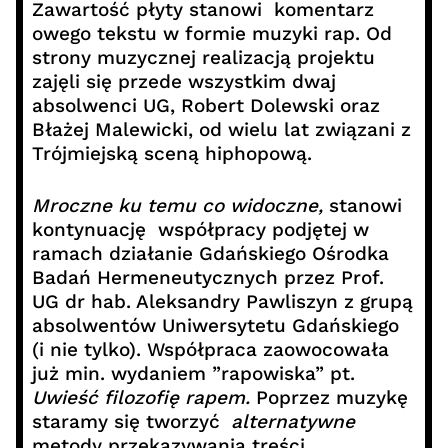
Zawartość płyty stanowi komentarz
owego tekstu w formie muzyki rap. Od
strony muzycznej realizacją projektu
zajęli się przede wszystkim dwaj
absolwenci UG, Robert Dolewski oraz
Błażej Malewicki, od wielu lat związani z
Trójmiejską sceną hiphopową.
Mroczne ku temu co widoczne,
stanowi
kontynuację współpracy podjętej w
ramach działanie Gdańskiego Ośrodka
Badań Hermeneutycznych przez Prof.
UG dr hab. Aleksandry Pawliszyn z grupą
absolwentów Uniwersytetu Gdańskiego
(i nie tylko). Współpraca zaowocowała
już min. wydaniem ”rapowiska” pt.
Uwieść filozofię rapem.
Poprzez muzykę
staramy się tworzyć
alternatywne
metody przekazywania treści