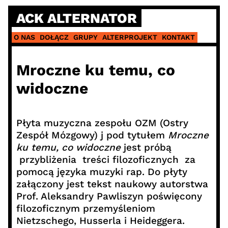
Skip
ACK ALTERNATOR
to
content
O NAS
DOŁĄCZ
GRUPY
ALTERPROJEKT
KONTAKT
Mroczne ku temu, co
widoczne
Płyta muzyczna zespołu OZM (Ostry
Zespół Mózgowy) j pod tytułem
Mroczne
ku temu, co widoczne
jest próbą
przybliżenia treści filozoficznych za
pomocą języka muzyki rap. Do płyty
załączony jest tekst naukowy autorstwa
Prof. Aleksandry Pawliszyn poświęcony
filozoficznym przemyśleniom
Nietzschego, Husserla i Heideggera.