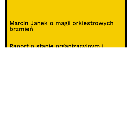
Marcin Janek o magii orkiestrowych
brzmień
Raport o stanie organizacyjnym i
kierunkach oddziaływania kultury
studenckiej w Polsce – analiza i
rekomendacje
Alterprojekt – program wsparcia
pomysłów
Koncert z okazji 30-lecia DKF „Miłość
Blondynki”
SOCIALS