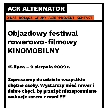
Skip
ACK ALTERNATOR
to
content
O NAS
DOŁĄCZ
GRUPY
ALTERPROJEKT
KONTAKT
Objazdowy festiwal
rowerowo-filmowy
KINOMOBILNY
15 lipca – 9 sierpnia 2009 r.
Zapraszamy do udziału wszystkie
chętne osoby. Wystarczy mieć rower i
dobre chęci, by przeżyć niezapomniane
wakacje razem z nami !!!!