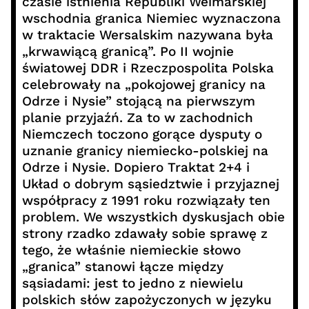
czasie istnienia Republiki Weimarskiej
wschodnia granica Niemiec wyznaczona
w traktacie Wersalskim nazywana była
„krwawiącą granicą”. Po II wojnie
światowej DDR i Rzeczpospolita Polska
celebrowały na „pokojowej granicy na
Odrze i Nysie” stojącą na pierwszym
planie przyjaźń. Za to w zachodnich
Niemczech toczono gorące dysputy o
uznanie granicy niemiecko-polskiej na
Odrze i Nysie. Dopiero Traktat 2+4 i
Układ o dobrym sąsiedztwie i przyjaznej
współpracy z 1991 roku rozwiązały ten
problem. We wszystkich dyskusjach obie
strony rzadko zdawały sobie sprawę z
tego, że właśnie niemieckie słowo
„granica” stanowi łącze między
sąsiadami: jest to jedno z niewielu
polskich słów zapożyczonych w języku