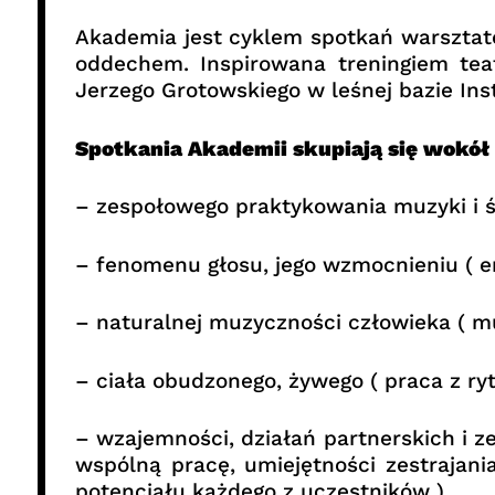
Akademia jest cyklem spotkań warsztat
oddechem. Inspirowana treningiem teat
Jerzego Grotowskiego w leśnej bazie Ins
Spotkania Akademii skupiają się wokół
– zespołowego praktykowania muzyki i ś
– fenomenu głosu, jego wzmocnieniu ( em
– naturalnej muzyczności człowieka ( 
– ciała obudzonego, żywego ( praca z ry
– wzajemności, działań partnerskich i 
wspólną pracę, umiejętności zestrajani
potencjału każdego z uczestników )