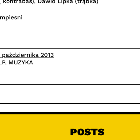
( kontrabas), Dawid Lipka (trąbka)
umpiesni
7 października 2013
LP
, 
MUZYKA
POSTS