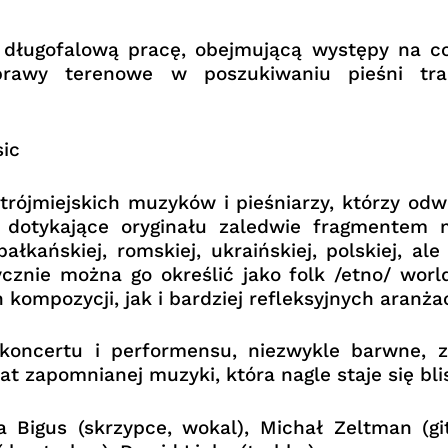
 długofalową pracę, obejmującą występy na c
prawy terenowe w poszukiwaniu pieśni tra
sic
 trójmiejskich muzyków i pieśniarzy, którzy odw
 dotykające oryginału zaledwie fragmentem m
ałkańskiej, romskiej, ukraińskiej, polskiej, 
cznie można go określić jako folk /etno/ worl
kompozycji, jak i bardziej refleksyjnych aranżac
oncertu i performensu, niezwykle barwne, z
 zapomnianej muzyki, która nagle staje się blis
a Bigus (skrzypce, wokal), Michał Zeltman (g