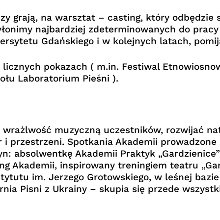
 grają, na warsztat – casting, który odbędzie 
yłonimy najbardziej zdeterminowanych do pracy 
wersytetu Gdańskiego i w kolejnych latach, pomi
 licznych pokazach ( m.in. Festiwal Etnowiosn
łu Laboratorium Pieśni ).
 wrażlwość muzyczną uczestników, rozwijać na
r i przestrzeni. Spotkania Akademii prowadzone
n: absolwentkę Akademii Praktyk „Gardzienice” 
g Akademii, inspirowany treningiem teatru „Gar
tytutu im. Jerzego Grotowskiego, w leśnej bazie
rnia Pisni z Ukrainy – skupia się przede wszyst