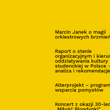
Marcin Janek o magii
orkiestrowych brzmie
Raport o stanie
organizacyjnym i kier
oddziaływania kultury
studenckiej w Polsce 
analiza i rekomendacj
Alterprojekt – progra
wsparcia pomysłów
Koncert z okazji 30-le
„Miłość Blondynki”