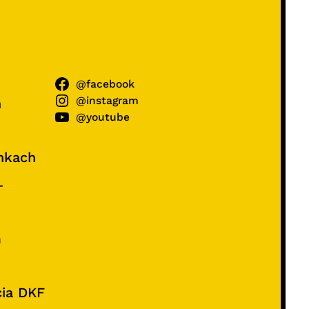
@facebook
@instagram
ń
@youtube
unkach
–
e
m
cia DKF