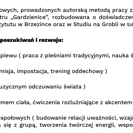
owych, prowadzonych autorską metodą pracy z p
ru „Gardzienice”, rozbudowana o doświadczen
tytutu w Brzezince oraz w Studiu na Grobli w
Sz
 poszukiwań i rozwoju:
piewu ( praca z pieśniami tradycyjnymi, nauka 
isja, impostacja, trening oddechowy )
muzycznym odczuwaniu świata )
tmem ciała, ćwiczenia rozluźniające z akcentem
zespołowych ( budowanie relacji uważności, wza
a się z grupą, tworzenia twórczej energii, ws