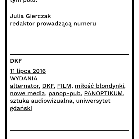
Julia Gierczak
redaktor prowadzącą numeru
DKF
11 lipca 2016
WYDANIA
alternator
, 
DKF
, 
FILM
, 
miłość blondynki
, 
nowe media
, 
panop-pub
, 
PANOPTIKUM
, 
sztuka audiowizualna
, 
uniwersytet
gdański