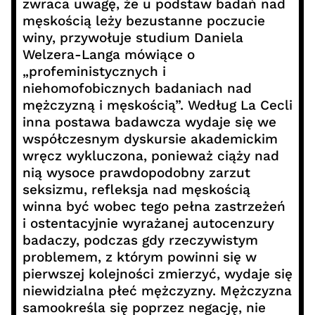
zwraca uwagę, że u podstaw badań nad
męskością leży bezustanne poczucie
winy, przywołuje studium Daniela
Welzera-Langa mówiące o
„profeministycznych i
niehomofobicznych badaniach nad
mężczyzną i męskością”. Według La Cecli
inna postawa badawcza wydaje się we
współczesnym dyskursie akademickim
wręcz wykluczona, ponieważ ciąży nad
nią wysoce prawdopodobny zarzut
seksizmu, refleksja nad męskością
winna być wobec tego pełna zastrzeżeń
i ostentacyjnie wyrażanej autocenzury
badaczy, podczas gdy rzeczywistym
problemem, z którym powinni się w
pierwszej kolejności zmierzyć, wydaje się
niewidzialna płeć mężczyzny. Mężczyzna
samookreśla się poprzez negację, nie