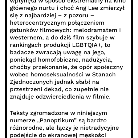
wpłynęła w sposób ekstremalny na kino
głównego nurtu i choć Ang Lee zmierzył
się z najbardziej – z pozoru –
heterocentrycznym połączeniem
gatunków filmowych: melodramatem i
westernem, a do dziś film szybuje w
rankingach produkcji LGBTQIA+, to
badacze zwracają uwagę na jego,
poniekąd homofobiczne, nadużycia,
choćby przekonanie, że opór społeczny
wobec homoseksualności w Stanach
Zjednoczonych jednak słabł na
przestrzeni dekad, co zupełnie nie
znajduje odzwierciedlenia w filmie.
Teksty zgromadzone w niniejszym
numerze „Panoptikum” są bardzo
różnorodne, ale łączy je nietradycyjne
podejście do ekranowej męskości