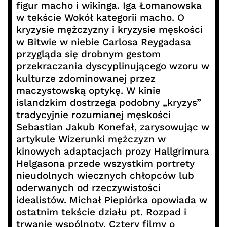
figur macho i wikinga. Iga Łomanowska
w tekście Wokół kategorii macho. O
kryzysie mężczyzny i kryzysie męskości
w Bitwie w niebie Carlosa Reygadasa
przygląda się drobnym gestom
przekraczania dyscyplinującego wzoru w
kulturze zdominowanej przez
maczystowską optykę. W kinie
islandzkim dostrzega podobny „kryzys”
tradycyjnie rozumianej męskości
Sebastian Jakub Konefał, zarysowując w
artykule Wizerunki mężczyzn w
kinowych adaptacjach prozy Hallgrimura
Helgasona przede wszystkim portrety
nieudolnych wiecznych chłopców lub
oderwanych od rzeczywistości
idealistów. Michał Piepiórka opowiada w
ostatnim tekście działu pt. Rozpad i
trwanie wspólnoty. Cztery filmy o