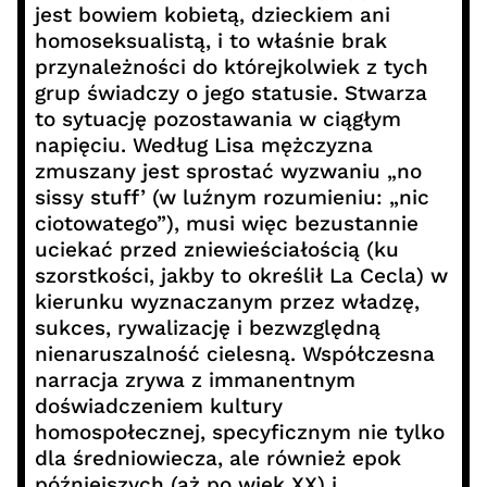
jest bowiem kobietą, dzieckiem ani
homoseksualistą, i to właśnie brak
przynależności do którejkolwiek z tych
grup świadczy o jego statusie. Stwarza
to sytuację pozostawania w ciągłym
napięciu. Według Lisa mężczyzna
zmuszany jest sprostać wyzwaniu „no
sissy stuff’ (w luźnym rozumieniu: „nic
ciotowatego”), musi więc bezustannie
uciekać przed zniewieściałością (ku
szorstkości, jakby to określił La Cecla) w
kierunku wyznaczanym przez władzę,
sukces, rywalizację i bezwzględną
nienaruszalność cielesną. Współczesna
narracja zrywa z immanentnym
doświadczeniem kultury
homospołecznej, specyficznym nie tylko
dla średniowiecza, ale również epok
późniejszych (aż po wiek XX) i