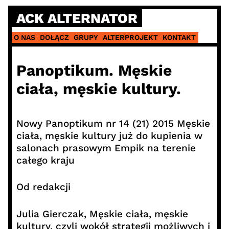
Skip
ACK ALTERNATOR
to
content
O NAS
DOŁĄCZ
GRUPY
ALTERPROJEKT
KONTAKT
Panoptikum. Męskie
ciała, męskie kultury.
Nowy Panoptikum nr 14 (21) 2015 Męskie
ciała, męskie kultury już do kupienia w
salonach prasowym Empik na terenie
całego kraju
Od redakcji
Julia Gierczak, Męskie ciała, męskie
kultury, czyli wokół strategii możliwych i