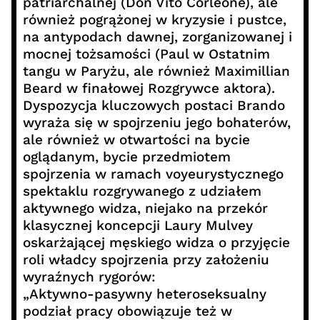
patriarchalnej (Don Vito Corleone), ale
również pogrążonej w kryzysie i pustce,
na antypodach dawnej, zorganizowanej i
mocnej tożsamości (Paul w Ostatnim
tangu w Paryżu, ale również Maximillian
Beard w finałowej Rozgrywce aktora).
Dyspozycja kluczowych postaci Brando
wyraża się w spojrzeniu jego bohaterów,
ale również w otwartości na bycie
oglądanym, bycie przedmiotem
spojrzenia w ramach voyeurystycznego
spektaklu rozgrywanego z udziałem
aktywnego widza, niejako na przekór
klasycznej koncepcji Laury Mulvey
oskarżającej męskiego widza o przyjęcie
roli władcy spojrzenia przy założeniu
wyraźnych rygorów:
„Aktywno-pasywny heteroseksualny
podział pracy obowiązuje też w