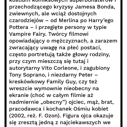
przechodzącego kryzysy Jamesa Bonda,
zwiewnych, ale wciąż dostojnych
czarodziejów – od Merlina po Harry’ego
Pottera – i przegięte persony w typie
Vampire Fairy. Twórcy filmowi
opowiadający o mężczyznach, a zarazem
zwracający uwagę na płeć postaci,
często portretują także głowy rodziny,
przy czym mieszczą się tutaj i
autorytarny Vito Corleone, i zagubiony
Tony Soprano, i niezdarny Peter –
kreskówkowy Family Guy, czy też
wreszcie wymownie nieobecny na
ekranie (choć w całym filmie aż
nadmiernie „obecny”) ojciec, mąż, brat,
pracodawca i kochanek Ośmiu kobiet
(2002, reż. F. Ozon). Figura ojca okazuje
się zresztą jedną z najciekawszych we