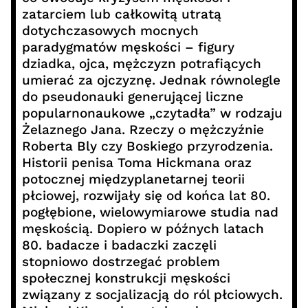
zatarciem lub całkowitą utratą
dotychczasowych mocnych
paradygmatów męskości – figury
dziadka, ojca, mężczyzn potrafiących
umierać za ojczyznę. Jednak równolegle
do pseudonauki generującej liczne
popularnonaukowe „czytadła” w rodzaju
Żelaznego Jana. Rzeczy o mężczyźnie
Roberta Bly czy Boskiego przyrodzenia.
Historii penisa Toma Hickmana oraz
potocznej międzyplanetarnej teorii
płciowej, rozwijały się od końca lat 80.
pogłębione, wielowymiarowe studia nad
męskością. Dopiero w późnych latach
80. badacze i badaczki zaczęli
stopniowo dostrzegać problem
społecznej konstrukcji męskości
związany z socjalizacją do ról płciowych.