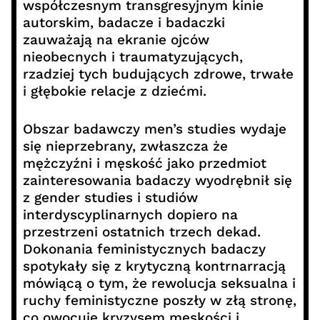
współczesnym transgresyjnym kinie
autorskim, badacze i badaczki
zauważają na ekranie ojców
nieobecnych i traumatyzujących,
rzadziej tych budujących zdrowe, trwałe
i głębokie relacje z dziećmi.
Obszar badawczy men’s studies wydaje
się nieprzebrany, zwłaszcza że
mężczyźni i męskość jako przedmiot
zainteresowania badaczy wyodrębnił się
z gender studies i studiów
interdyscyplinarnych dopiero na
przestrzeni ostatnich trzech dekad.
Dokonania feministycznych badaczy
spotykały się z krytyczną kontrnarracją
mówiącą o tym, że rewolucja seksualna i
ruchy feministyczne poszły w złą stronę,
co owocuje kryzysem męskości i