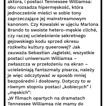
aktora, i postaci Tennessee Williamsa:
obu rozsadza hipermęskość, która
jednocześnie mieści w sobie tony
zaprzeczające jej mainstreamowym
kanonom. Czy Kowalski w ujęciu Marlona
Brando to swoiste hetero-męskie cliché,
czy raczej ucieleśnienie sekretnego
gejowskiego kodu sprzed okresu
rozkwitu kultury queerowej? Jak
zauważa Sebastian Jagielski, wszystkie
postaci uniwersum Williamsa –
zwłaszcza w przełożeniu na ekran –
ucieleśniają fantazmaty pisarza, należy
je więc odczytywać w sposób mniej
bezpośredni i dosłowny. Dotyczy to w
równym stopniu postaci „kobiecych” i
„męskich”:
„W filmach opartych na dramatach
Tennessee Williamsa nie mamy do