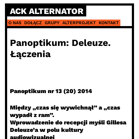
Skip
ACK ALTERNATOR
to
content
O NAS
DOŁĄCZ
GRUPY
ALTERPROJEKT
KONTAKT
Panoptikum: Deleuze.
Łączenia
Panoptikum nr 13 (20) 2014
Między „czas się wywichnął” a „czas
wypadł z ram”.
Wprowadzenie do recepcji myśli Gillesa
Deleuze’a w polu kultury
audiowizualnej