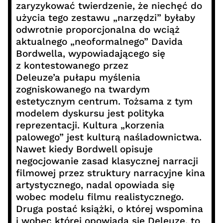
zaryzykować twierdzenie, że niechęć do
użycia tego zestawu „narzędzi” byłaby
odwrotnie proporcjonalna do wciąż
aktualnego „neoformalnego” Davida
Bordwella, wypowiadającego się
z kontestowanego przez
Deleuze’a pułapu myślenia
zogniskowanego na twardym
estetycznym centrum. Tożsama z tym
modelem dyskursu jest polityka
reprezentacji. Kultura „korzenia
palowego” jest kulturą naśladownictwa.
Nawet kiedy Bordwell opisuje
negocjowanie zasad klasycznej narracji
filmowej przez struktury narracyjne kina
artystycznego, nadal opowiada się
wobec modelu filmu realistycznego.
Druga postać książki, o której wspomina
i wobec której opowiada się Deleuze, to