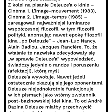
Z kolei na pisanie Deleuze’a o kinie –
Cinéma 1. L’image-mouvement (1983),
Cinéma 2. L’image-temps (1985) –
zareagowali najważniejsi luminarze
współczesnej filozofii, w tym filozofii
polityki, anonsując nawet epokę filozofii
kina „po Deleuzie” – Jean-Luc Nancy,
Alain Badiou, Jacques Rancière. To, że
właśnie te nazwiska zdecydowały się
„w sprawie Deleuze’a” wypowiedzieć,
świadczy jedynie o randze i poruszeniu
(afektacji), którą myśl
Deleuze’a wywołuje. Nawet jeżeli
ostatecznie okazują się jego oponentami.
Deleuze niejednokrotnie funkcjonuje
w ich pismach jako wtórny zwolennik
post-bazinowskiej idei kina. To od André
Bazina Deleuze miałby przechwycić