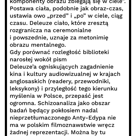
komponenty obrazu zbiegają się w ciele”.
Postawa ciała, podobnie jak obraz-czas,
ustawia owo „przed” i „po” w ciele, ciąg
czasu. Deleuze ciało, które zresztą
rozgranicza na ceremonialne
i powszednie, uznaje za metonimię
obrazu mentalnego.
Gdy porównać rozległość biblioteki
narosłej wokół pism
Deleuze’a ogniskujących zagadnienie
kina i kultury audiowizualnej w krajach
anglosaskich (readery, przewodniki,
leksykony) i przyległość tego kierunku
myślenia w Polsce, przepaść jest
ogromna. Schizoanaliza jako obszar
badań będący pokłosiem nadal
nieprzetłumaczonego Anty-Edypa nie
ma w polskim filmoznawstwie wręcz
żadnej reprezentacji. Można by tu