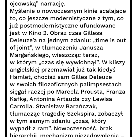
ojcowską” narrację.
Myślenie o nowoczesnym kinie scalające
to, co jeszcze modernistyczne z tym, co
już postmodernistyczne ufundowane
jest w Kino 2. Obraz czas Gillesa
Deleuze’a na jednym zdaniu: „time is out
of joint”, w tłumaczeniu Janusza
Margańskiego, wieszcząc teraz,
w którym „czas się wywichnął”. W kliszy
angielskiej przemawiał już tak kiedyś
Hamlet, chociaż sam Gilles Deleuze
w swoich filozoficznych palimpsestach
sięgał raczej po Marcela Prousta, Franza
Kafkę, Antonina Artauda czy Lewisa
Carrolla. Stanisław Barańczak,
tłumacząc tragedię Szekspira, zobaczył
w tym samym zdaniu „czas, który
wypadł z ram”. Nowoczesność, brak
hierarchii, mechanizm niezadowolenia –