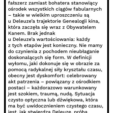
fałszerz zamiast bohatera stanowiący
ośrodek wszystkich ciągów fabularnych
– takie w wielkim uproszczeniu są
u Deleuze’a trajektorie Genealogii kina,
która zaczęła się wraz z Obywatelem
Kanem. Brak jednak
u Deleuze’a wartościowania: każdy
z tych etapów jest konieczny. Nie mamy
do czynienia z pochodem nieubłaganie
doskonalących się form. W definicji
wyłomu, jaki dokonuje się w obrazie za
pomocą radykalnej siły kryształu czasu,
obecny jest dyskomfort: celebrowany
akt patrzenia – powiązany z ośrodkiem
postaci – każdorazowo warunkowany
jest szokiem, traumą, nudą. Sytuacja
czysto optyczna lub dźwiękowa, która
ma być uwidocznieniem czystego czasu,
jest, jak stwierdza Deleuze, próbą