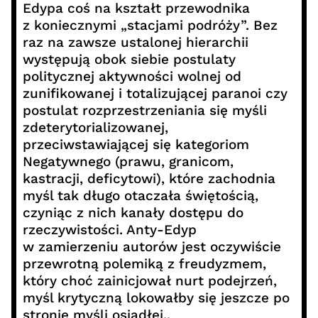
Edypa coś na kształt przewodnika
z koniecznymi „stacjami podróży”. Bez
raz na zawsze ustalonej hierarchii
występują obok siebie postulaty
politycznej aktywności wolnej od
zunifikowanej i totalizującej paranoi czy
postulat rozprzestrzeniania się myśli
zdeterytorializowanej,
przeciwstawiającej się kategoriom
Negatywnego (prawu, granicom,
kastracji, deficytowi), które zachodnia
myśl tak długo otaczała świętością,
czyniąc z nich kanały dostępu do
rzeczywistości. Anty-Edyp
w zamierzeniu autorów jest oczywiście
przewrotną polemiką z freudyzmem,
który choć zainicjował nurt podejrzeń,
myśl krytyczną lokowałby się jeszcze po
stronie myśli osiadłej..