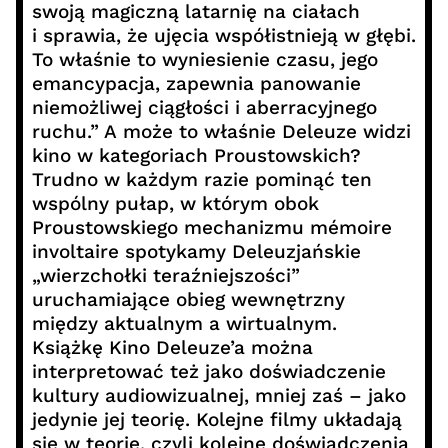
swoją magiczną latarnię na ciałach
i sprawia, że ujęcia współistnieją w głębi.
To właśnie to wyniesienie czasu, jego
emancypacja, zapewnia panowanie
niemożliwej ciągłości i aberracyjnego
ruchu.” A może to właśnie Deleuze widzi
kino w kategoriach Proustowskich?
Trudno w każdym razie pominąć ten
wspólny pułap, w którym obok
Proustowskiego mechanizmu mémoire
involtaire spotykamy Deleuzjańskie
„wierzchołki teraźniejszości”
uruchamiające obieg wewnętrzny
między aktualnym a wirtualnym.
Książkę Kino Deleuze’a można
interpretować też jako doświadczenie
kultury audiowizualnej, mniej zaś – jako
jedynie jej teorię. Kolejne filmy układają
się w teorię, czyli kolejne doświadczenia