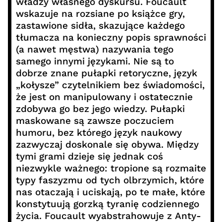
władzy własnego dyskursu. Foucault
wskazuje na rozsiane po książce gry,
zastawione sidła, skazujące każdego
tłumacza na konieczny popis sprawności
(a nawet męstwa) nazywania tego
samego innymi językami. Nie są to
dobrze znane pułapki retoryczne, język
„kołysze” czytelnikiem bez świadomości,
że jest on manipulowany i ostatecznie
zdobywa go bez jego wiedzy. Pułapki
maskowane są zawsze poczuciem
humoru, bez którego język naukowy
zazwyczaj doskonale się obywa. Między
tymi grami dzieje się jednak coś
niezwykle ważnego: tropione są rozmaite
typy faszyzmu od tych olbrzymich, które
nas otaczają i uciskają, po te małe, które
konstytuują gorzką tyranię codziennego
życia. Foucault wyabstrahowuje z Anty-