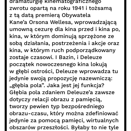
dramaturgię kinematograficznego
zwrotu opartą na roku 1941 i tożsamą
z tą datą premierą Obywatela
Kane’a Orsona Wellesa, wprowadzającą
umowną cezurę dla kina przed i kina po,
kina, w którym dominują sprzężone ze
sobą działania, postrzeżenia i akcje oraz
kina, w którym ruch podporządkowany
zostaje czasowi. I Bazin, i Deleuze
początek nowoczesnego kina lokują
w głębi ostrości, Deleuze wprowadza tu
jedynie swoją propozycję nazewniczą:
„głębia pola”. Jaka jest jej funkcja?
Głębia pola zdaniem Deleuze’a zawsze
dotyczy relacji obrazu z pamięcią,
tworzy pewien typ bezpośredniego
obrazu-czasu, który można zdefiniować
jedynie za pomocą pamięci, wirtualnych
obszarów przeszłości. Byłaby to nie tyle