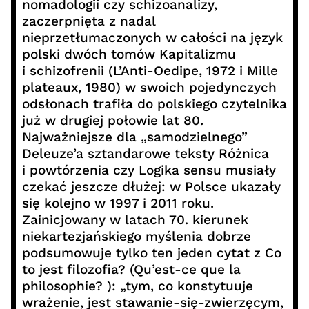
nomadologii czy schizoanalizy,
zaczerpnięta z nadal
nieprzetłumaczonych w całości na język
polski dwóch tomów Kapitalizmu
i schizofrenii (L’Anti-Oedipe, 1972 i Mille
plateaux, 1980) w swoich pojedynczych
odsłonach trafiła do polskiego czytelnika
już w drugiej połowie lat 80.
Najważniejsze dla „samodzielnego”
Deleuze’a sztandarowe teksty Różnica
i powtórzenia czy Logika sensu musiały
czekać jeszcze dłużej: w Polsce ukazały
się kolejno w 1997 i 2011 roku.
Zainicjowany w latach 70. kierunek
niekartezjańskiego myślenia dobrze
podsumowuje tylko ten jeden cytat z Co
to jest filozofia? (Qu’est-ce que la
philosophie? ): „tym, co konstytuuje
wrażenie, jest stawanie-się-zwierzęcym,