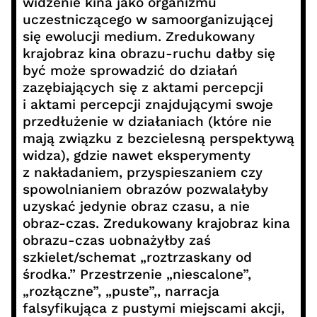
widzenie kina jako organizmu
uczestniczącego w samoorganizującej
się ewolucji medium. Zredukowany
krajobraz kina obrazu-ruchu dałby się
być może sprowadzić do działań
zazębiających się z aktami percepcji
i aktami percepcji znajdującymi swoje
przedłużenie w działaniach (które nie
mają związku z bezcielesną perspektywą
widza), gdzie nawet eksperymenty
z nakładaniem, przyspieszaniem czy
spowolnianiem obrazów pozwalałyby
uzyskać jedynie obraz czasu, a nie
obraz-czas. Zredukowany krajobraz kina
obrazu-czas uobnażyłby zaś
szkielet/schemat „roztrzaskany od
środka.” Przestrzenie „niescalone”,
„rozłączne”, „puste”,, narracja
falsyfikująca z pustymi miejscami akcji,