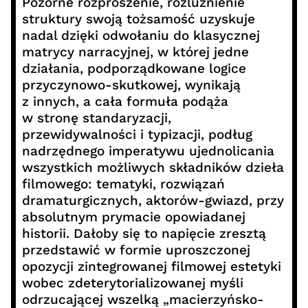
Pozorne rozproszenie, rozluźnienie
struktury swoją tożsamość uzyskuje
nadal dzięki odwołaniu do klasycznej
matrycy narracyjnej, w której jedne
działania, podporządkowane logice
przyczynowo-skutkowej, wynikają
z innych, a cała formuła podąża
w stronę standaryzacji,
przewidywalności i typizacji, podług
nadrzędnego imperatywu ujednolicania
wszystkich możliwych składników dzieła
filmowego: tematyki, rozwiązań
dramaturgicznych, aktorów-gwiazd, przy
absolutnym prymacie opowiadanej
historii. Dałoby się to napięcie zresztą
przedstawić w formie uproszczonej
opozycji zintegrowanej filmowej estetyki
wobec zdeterytorializowanej myśli
odrzucającej wszelką „macierzyńsko-