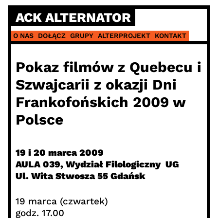
Skip
ACK ALTERNATOR
to
content
O NAS
DOŁĄCZ
GRUPY
ALTERPROJEKT
KONTAKT
Pokaz filmów z Quebecu i
Szwajcarii z okazji Dni
Frankofońskich 2009 w
Polsce
19 i 20 marca 2009
AULA 039, Wydział Filologiczny UG
Ul. Wita Stwosza 55 Gdańsk
19 marca (czwartek)
godz. 17.00