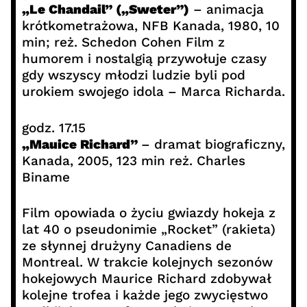
„Le Chandail” („Sweter”)
– animacja
krótkometrażowa, NFB Kanada, 1980, 10
min; reż. Schedon Cohen Film z
humorem i nostalgią przywołuje czasy
gdy wszyscy młodzi ludzie byli pod
urokiem swojego idola – Marca Richarda.
godz. 17.15
„Mauice Richard”
– dramat biograficzny,
Kanada, 2005, 123 min reż. Charles
Biname
Film opowiada o życiu gwiazdy hokeja z
lat 40 o pseudonimie „Rocket” (rakieta)
ze słynnej drużyny Canadiens de
Montreal. W trakcie kolejnych sezonów
hokejowych Maurice Richard zdobywał
kolejne trofea i każde jego zwycięstwo