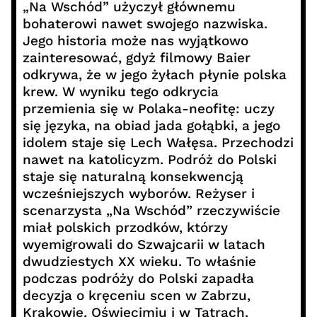
„Na Wschód” użyczył głównemu
bohaterowi nawet swojego nazwiska.
Jego historia może nas wyjątkowo
zainteresować, gdyż filmowy Baier
odkrywa, że w jego żyłach płynie polska
krew. W wyniku tego odkrycia
przemienia się w Polaka-neofitę: uczy
się języka, na obiad jada gołąbki, a jego
idolem staje się Lech Wałęsa. Przechodzi
nawet na katolicyzm. Podróż do Polski
staje się naturalną konsekwencją
wcześniejszych wyborów. Reżyser i
scenarzysta „Na Wschód” rzeczywiście
miał polskich przodków, którzy
wyemigrowali do Szwajcarii w latach
dwudziestych XX wieku. To właśnie
podczas podróży do Polski zapadła
decyzja o kręceniu scen w Zabrzu,
Krakowie, Oświęcimiu i w Tatrach.