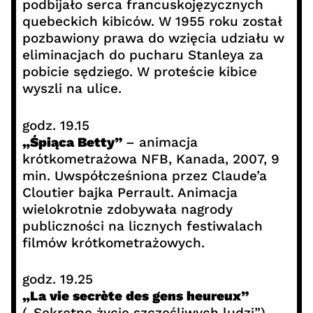
podbijało serca francuskojęzycznych
quebeckich kibiców. W 1955 roku został
pozbawiony prawa do wzięcia udziału w
eliminacjach do pucharu Stanleya za
pobicie sędziego. W proteście kibice
wyszli na ulice.
godz. 19.15
„Śpiąca Betty”
– animacja
krótkometrażowa NFB, Kanada, 2007, 9
min. Uwspółcześniona przez Claude’a
Cloutier bajka Perrault. Animacja
wielokrotnie zdobywała nagrody
publiczności na licznych festiwalach
filmów krótkometrażowych.
godz. 19.25
„La vie secrète des gens heureux”
(„Sekretne życie szczęśliwych ludzi”)