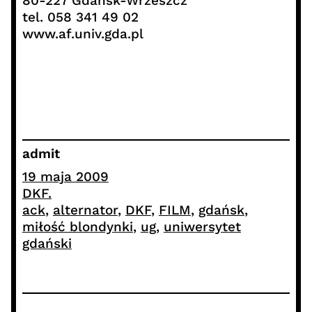
80-227 Gdańsk-Wrzeszcz
tel. 058 341 49 02
www.af.univ.gda.pl
admit
19 maja 2009
DKF.
ack
, 
alternator
, 
DKF
, 
FILM
, 
gdańsk
, 
miłość blondynki
, 
ug
, 
uniwersytet
gdański