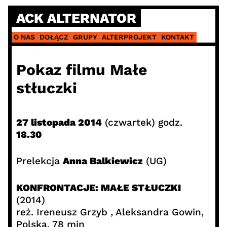
Skip
ACK ALTERNATOR
to
content
O NAS
DOŁĄCZ
GRUPY
ALTERPROJEKT
KONTAKT
Pokaz filmu Małe
stłuczki
27 listopada 2014
(czwartek) godz.
18.30
Prelekcja
Anna Balkiewicz
(UG)
KONFRONTACJE: MAŁE STŁUCZKI
(2014)
reż. Ireneusz Grzyb , Aleksandra Gowin,
Polska, 78 min