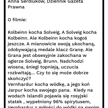
Anna Serdiukow, Dziennik Gazeta
Prawna
O filmie:
Kolbeinn kocha Solveig, A Solveig kocha
Kolbeinn. Ale Kolbeinn kocha kogoś
jeszcze. A mianowicie swoją ukochaną,
zdobywającą medale klacz Granę. Ale
Grana jest obsesyjnie zakochana w
ogierze Solveig, Brunn. Nadchodzi
wiosna, śniegi topnieją, uczucia
rozkwitają… Czy to się może dobrze
skończyć?
Vernhardur kocha wódkę, a jego koń
Jarpur kocha swojego pana. Kiedy na
wodach Islandii pojawia się rosyjski
statek , wypełniony 96% spirytusem,
Vernhardur z miłości do wódki na swoim