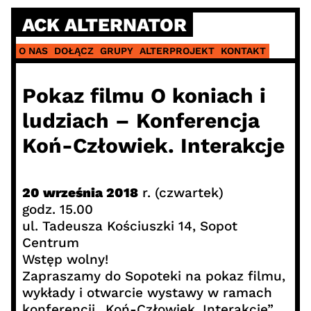
Skip
ACK ALTERNATOR
to
content
O NAS
DOŁĄCZ
GRUPY
ALTERPROJEKT
KONTAKT
Pokaz filmu O koniach i
ludziach – Konferencja
Koń-Człowiek. Interakcje
20 września 2018
r. (czwartek)
godz. 15.00
ul. Tadeusza Kościuszki 14, Sopot
Centrum
Wstęp wolny!
Zapraszamy do Sopoteki na pokaz filmu,
wykłady i otwarcie wystawy w ramach
konferencji „Koń-Człowiek. Interakcje”.