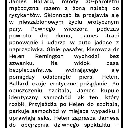
James Ballard, młody 30-paroletni
mężczyzna razem z żoną należą do
ryzykantów. Skłonność ta przejawia się
w nieszablonowym życiu erotycznym
pary. Pewnego wieczora podczas
powrotu do domu, James traci
panowanie i uderza w auto jadące z
naprzeciwka. Ginie pasażer, kierowca dr
Helen Remington wychodzi bez
szwanku. Na widok pasa
bezpieczeństwa wcinającego się
pomiędzy odsłonięte piersi Helen,
Ballard czuje erotyczne pożądanie. Po
opuszczeniu szpitala, James kupuje
identyczny samochód jak ten, który
rozbił. Przyjeżdża po Helen do szpitala,
parkuje samochód w miejsce wypadku i
uprawiają seks. Helen zaprasza Jamesa
do obejrzenia dziwnego spektaklu −