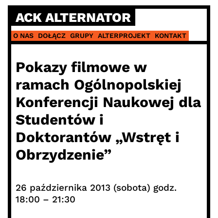
Skip
ACK ALTERNATOR
to
content
O NAS
DOŁĄCZ
GRUPY
ALTERPROJEKT
KONTAKT
Pokazy filmowe w
ramach Ogólnopolskiej
Konferencji Naukowej dla
Studentów i
Doktorantów „Wstręt i
Obrzydzenie”
26 października 2013 (sobota) godz.
18:00 – 21:30