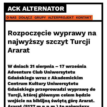
Skip
ACK ALTERNATOR
to
content
O NAS
DOŁĄCZ
GRUPY
ALTERPROJEKT
KONTAKT
Rozpoczęcie wyprawy na
najwyższy szczyt Turcji
Ararat
W dniach 31 sierpnia – 17 września
Adventure Club Uniwersytetu
Gdańskiego wraz z Akademickim
Centrum Kultury Uniwersytetu
Gdańskiego przeprowadzi wyprawę do
Turcji, której głównym celem będzie
wejście na biblijną świętą górę Ararat.
Ararat (5137 m n.p.m.) to najwyższy