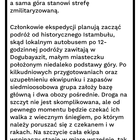
a sama góra stanowi strefę
zmilitaryzowaną.
Członkowie ekspedycji planują zacząć
podróż od historycznego Istambułu,
skąd lokalnym autobusem po 12-
godzinnej podróży zawitają w
Dogubayazit, małym miasteczku
położonym niedaleko podstawy góry. Po
kilkudniowych przygotowaniach oraz
uzupełnieniu ekwipunku i zapasów
siedmioosobowa grupa założy bazę
główną i dwa obozy pośrednie. Droga na
szczyt nie jest skomplikowana, ale od
pewnego momentu będzie czekać ich
walka z wiecznym śniegiem, po którym
należy poruszać się z czekanem i w
rakach. Na szczycie cała ekipa
wspinaczy stanie w miarę wcześnie, tak