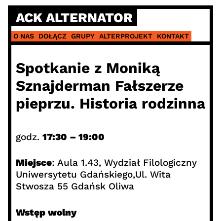
Skip
ACK ALTERNATOR
to
content
O NAS
DOŁĄCZ
GRUPY
ALTERPROJEKT
KONTAKT
Spotkanie z Moniką
Sznajderman Fałszerze
pieprzu. Historia rodzinna
godz.
17:30 – 19:00
Miejsce
: Aula 1.43, Wydział Filologiczny
Uniwersytetu Gdańskiego,Ul. Wita
Stwosza 55 Gdańsk Oliwa
Wstęp wolny