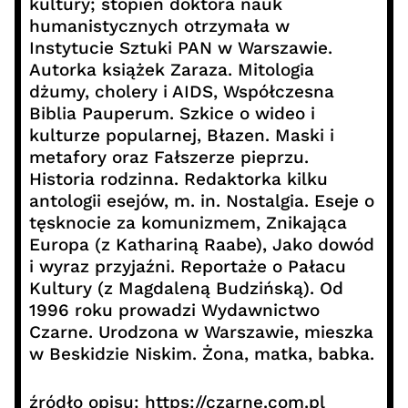
kultury; stopień doktora nauk
humanistycznych otrzymała w
Instytucie Sztuki PAN w Warszawie.
Autorka książek Zaraza. Mitologia
dżumy, cholery i AIDS, Współczesna
Biblia Pauperum. Szkice o wideo i
kulturze popularnej, Błazen. Maski i
metafory oraz Fałszerze pieprzu.
Historia rodzinna. Redaktorka kilku
antologii esejów, m. in. Nostalgia. Eseje o
tęsknocie za komunizmem, Znikająca
Europa (z Kathariną Raabe), Jako dowód
i wyraz przyjaźni. Reportaże o Pałacu
Kultury (z Magdaleną Budzińską). Od
1996 roku prowadzi Wydawnictwo
Czarne. Urodzona w Warszawie, mieszka
w Beskidzie Niskim. Żona, matka, babka.
źródło opisu:
https://czarne.com.pl