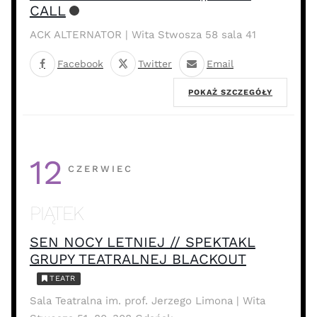
CALL
ACK ALTERNATOR | Wita Stwosza 58 sala 41
Facebook
Twitter
Email
POKAŻ SZCZEGÓŁY
12
CZERWIEC
PIĄTEK
SEN NOCY LETNIEJ // SPEKTAKL
GRUPY TEATRALNEJ BLACKOUT
TEATR
Sala Teatralna im. prof. Jerzego Limona | Wita