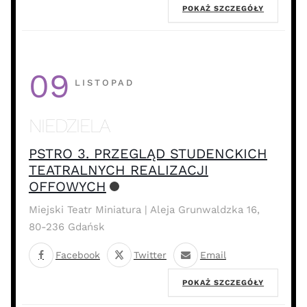
POKAŻ SZCZEGÓŁY
09
LISTOPAD
NIEDZIELA
PSTRO 3. PRZEGLĄD STUDENCKICH
TEATRALNYCH REALIZACJI
OFFOWYCH
Miejski Teatr Miniatura | Aleja Grunwaldzka 16,
80-236 Gdańsk
Facebook
Twitter
Email
POKAŻ SZCZEGÓŁY