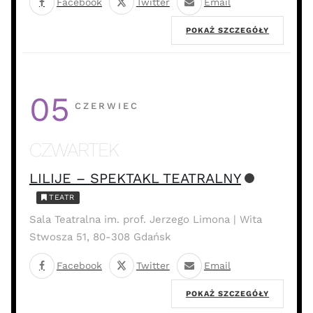
Facebook
Twitter
Email
POKAŻ SZCZEGÓŁY
05
CZERWIEC
CZWARTEK
LILIJE – SPEKTAKL TEATRALNY
TEATR
Sala Teatralna im. prof. Jerzego Limona | Wita
Stwosza 51, 80-308 Gdańsk
Facebook
Twitter
Email
POKAŻ SZCZEGÓŁY