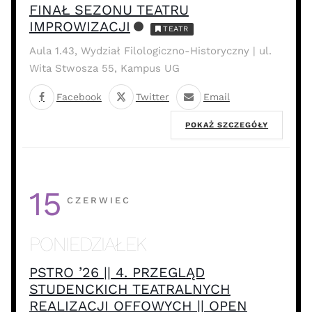
FINAŁ SEZONU TEATRU
IMPROWIZACJI
TEATR
Aula 1.43, Wydział Filologiczno-Historyczny | ul.
Wita Stwosza 55, Kampus UG
Facebook
Twitter
Email
POKAŻ SZCZEGÓŁY
15
CZERWIEC
PONIEDZIAŁEK
PSTRO ’26 || 4. PRZEGLĄD
STUDENCKICH TEATRALNYCH
REALIZACJI OFFOWYCH || OPEN