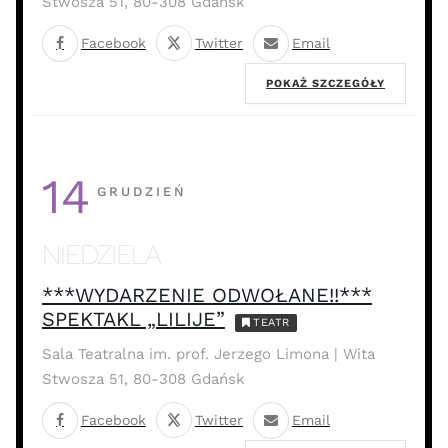
Stwosza 51, 80-308 Gdańsk
Facebook
Twitter
Email
POKAŻ SZCZEGÓŁY
14
GRUDZIEŃ
NIEDZIELA
***WYDARZENIE ODWOŁANE!!***
SPEKTAKL „LILIJE”
TEATR
Sala Teatralna im. prof. Jerzego Limona | Wita
Stwosza 51, 80-308 Gdańsk
Facebook
Twitter
Email