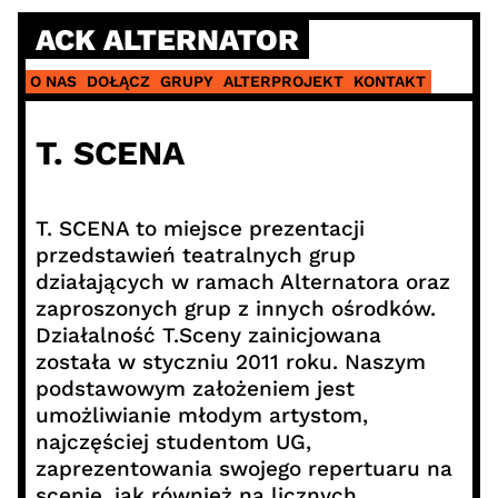
Skip
ACK ALTERNATOR
to
content
O NAS
DOŁĄCZ
GRUPY
ALTERPROJEKT
KONTAKT
T. SCENA
T. SCENA to miejsce prezentacji
przedstawień teatralnych grup
działających w ramach Alternatora oraz
zaproszonych grup z innych ośrodków.
Działalność T.Sceny zainicjowana
została w styczniu 2011 roku. Naszym
podstawowym założeniem jest
umożliwianie młodym artystom,
najczęściej studentom UG,
zaprezentowania swojego repertuaru na
scenie, jak również na licznych