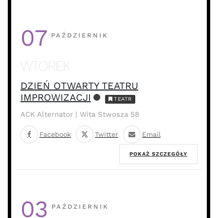
07
PAŹDZIERNIK
WTOREK
DZIEŃ OTWARTY TEATRU
IMPROWIZACJI
TEATR
ACK Alternator | Wita Stwosza 58
Facebook
Twitter
Email
POKAŻ SZCZEGÓŁY
03
PAŹDZIERNIK