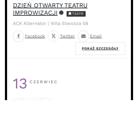
DZIEŃ OTWARTY TEATRU
IMPROWIZACJI
TEATR
ACK Alternator | Wita Stwosza 58
Facebook
Twitter
Email
POKAŻ SZCZEGÓŁY
13
CZERWIEC
CZWARTEK
GALA 10-LECIA TEATRU UG STANDBY
STUDIO
TEATR
Aula 1.43, Wydział Filologiczno-Historyczny | ul.