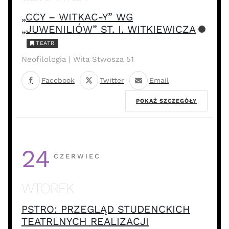
„CCY – WITKAC-Y” WG
„JUWENILIÓW” ST. I. WITKIEWICZA
TEATR
Neofilologia | Wita Stwosza 51
Facebook
Twitter
Email
POKAŻ SZCZEGÓŁY
24
CZERWIEC
WTOREK
PSTRO: PRZEGLĄD STUDENCKICH
TEATRLNYCH REALIZACJI