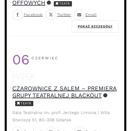
OFFOWYCH
TEATR
Facebook
Twitter
Email
POKAŻ SZCZEGÓŁY
06
CZERWIEC
PIĄTEK
CZAROWNICE Z SALEM – PREMIERA
GRUPY TEATRALNEJ BLACKOUT
TEATR
Sala Teatralna im. prof. Jerzego Limona | Wita
Stwosza 51, 80-308 Gdańsk