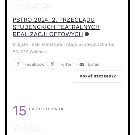
CZWARTEK
PSTRO 2024. 2. PRZEGLĄDU
STUDENCKICH TEATRALNYCH
REALIZACJI OFFOWYCH
Miejski Teatr Miniatura | Aleja Grunwaldzka 16,
80-236 Gdańsk
Facebook
Twitter
Email
POKAŻ SZCZEGÓŁY
15
PAŹDZIERNIK
WTOREK