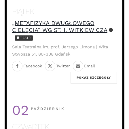
PIĄTEK
„METAFIZYKA DWUGŁOWEGO
CIELĘCIA” WG ST. I. WITKIEWICZA
TEATR
Sala Teatralna im. prof. Jerzego Limona | Wita
Stwosza 51, 80-308 Gdańsk
Facebook
Twitter
Email
POKAŻ SZCZEGÓŁY
02
PAŹDZIERNIK
CZWARTEK