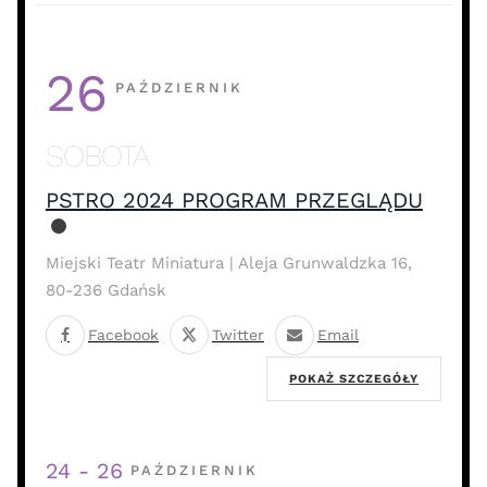
26
PAŹDZIERNIK
SOBOTA
PSTRO 2024 PROGRAM PRZEGLĄDU
Miejski Teatr Miniatura | Aleja Grunwaldzka 16,
80-236 Gdańsk
Facebook
Twitter
Email
POKAŻ SZCZEGÓŁY
24 - 26
PAŹDZIERNIK