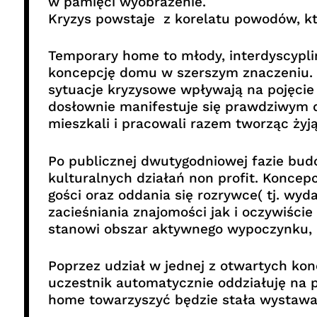
w pamięci wyobrażenie.
Kryzys powstaje z korelatu powodów, kt
Temporary home to młody, interdyscyplin
koncepcję domu w szerszym znaczeniu. 
sytuacje kryzysowe wpływają na pojęci
dosłownie manifestuje się prawdziwym 
mieszkali i pracowali razem tworząc żyją
Po publicznej dwutygodniowej fazie bud
kulturalnych działań non profit. Koncep
gości oraz oddania się rozrywce( tj. wy
zacieśniania znajomości jak i oczywiśc
stanowi obszar aktywnego wypoczynku, p
Poprzez udział w jednej z otwartych konc
uczestnik automatycznie oddziałuję na 
home towarzyszyć będzie stała wystawa