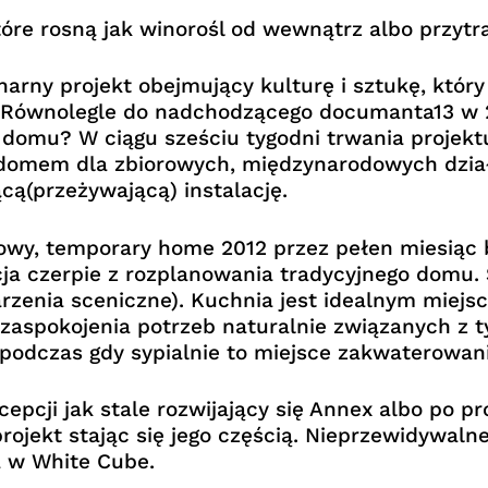
óre rosną jak winorośl od wewnątrz albo przytr
arny projekt obejmujący kulturę i sztukę, który
Równolegle do nadchodzącego documanta13 w 201
e domu? W ciągu sześciu tygodni trwania proje
domem dla zbiorowych, międzynarodowych dział
cą(przeżywającą) instalację.
owy, temporary home 2012 przez pełen miesiąc
cja czerpie z rozplanowania tradycyjnego domu.
darzenia sceniczne). Kuchnia jest idealnym mie
ie zaspokojenia potrzeb naturalnie związanych 
odczas gdy sypialnie to miejsce zakwaterowania
epcji jak stale rozwijający się Annex albo po p
projekt stając się jego częścią. Nieprzewidywa
 w White Cube.