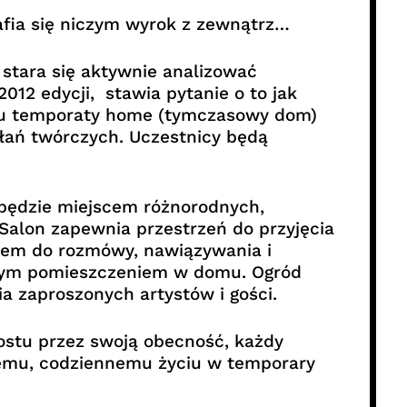
afia się niczym wyrok z zewnątrz…
 stara się aktywnie analizować
2 edycji, stawia pytanie o to jak
ktu temporaty home (tymczasowy dom)
ań twórczych. Uczestnicy będą
 będzie miejscem różnorodnych,
 Salon zapewnia przestrzeń do przyjęcia
jscem do rozmówy, nawiązywania i
z tym pomieszczeniem w domu. Ogród
 zaproszonych artystów i gości.
rostu przez swoją obecność, każdy
lnemu, codziennemu życiu w temporary