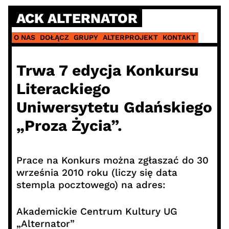
Skip
ACK ALTERNATOR
to
content
O NAS
DOŁĄCZ
GRUPY
ALTERPROJEKT
KONTAKT
Trwa 7 edycja Konkursu
Literackiego
Uniwersytetu Gdańskiego
„Proza Życia”.
Prace na Konkurs można zgłaszać do 30
września 2010 roku (liczy się data
stempla pocztowego) na adres:
Akademickie Centrum Kultury UG
„Alternator”