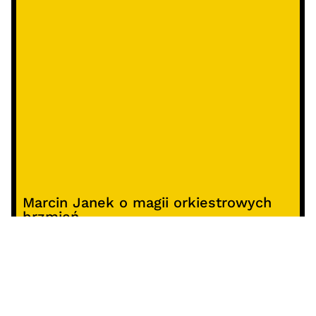
Marcin Janek o magii orkiestrowych
brzmień
Raport o stanie organizacyjnym i
kierunkach oddziaływania kultury
studenckiej w Polsce – analiza i
rekomendacje