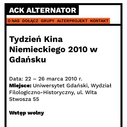
Skip
ACK ALTERNATOR
to
content
O NAS
DOŁĄCZ
GRUPY
ALTERPROJEKT
KONTAKT
Tydzień Kina
Niemieckiego 2010 w
Gdańsku
Data: 22 – 26 marca 2010 r.
Miejsce:
Uniwersytet Gdański, Wydział
Filologiczno-Historyczny, ul. Wita
Stwosza 55
Wstęp wolny