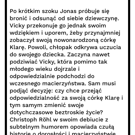
Po krótkim szoku Jonas próbuje się
bronić i odsunąć od siebie dziewczynę.
Vicky przekonuje go jednak swoim
wdziękiem i uporem, żeby przynajmniej
zobaczył swoją nowonarodzoną córkę
Klarę. Powoli, chłopak odkrywa uczucia
do swojego dziecka. Zaczyna nawet
podziwiać Vicky, która pomimo tak
młodego wieku dojrzale i
odpowiedzialnie podchodzi do
wczesnego macierzyństwa. Sam musi
podjąć decyzję: czy chce przejąć
odpowiedzialność za swoją córkę Klarę i
tym samym zmienić swoje
dotychczasowe beztroskie życie?
Christoph Röhl w swoim debiucie z
subtelnym humorem opowiada czułą
historię o dorosłości i macierzyństwie.