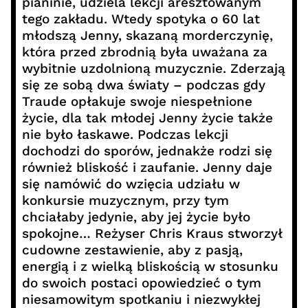
pianinie, udziela lekcji aresztowanym
tego zakładu. Wtedy spotyka o 60 lat
młodszą Jenny, skazaną morderczynię,
która przed zbrodnią była uważana za
wybitnie uzdolnioną muzycznie. Zderzają
się ze sobą dwa światy – podczas gdy
Traude opłakuje swoje niespełnione
życie, dla tak młodej Jenny życie także
nie było łaskawe. Podczas lekcji
dochodzi do sporów, jednakże rodzi się
również bliskość i zaufanie. Jenny daje
się namówić do wzięcia udziału w
konkursie muzycznym, przy tym
chciałaby jedynie, aby jej życie było
spokojne… Reżyser Chris Kraus stworzył
cudowne zestawienie, aby z pasją,
energią i z wielką bliskością w stosunku
do swoich postaci opowiedzieć o tym
niesamowitym spotkaniu i niezwykłej