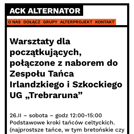
Skip
ACK ALTERNATOR
to
content
O NAS
DOŁĄCZ
GRUPY
ALTERPROJEKT
KONTAKT
Warsztaty dla
początkujących,
połączone z naborem do
Zespołu Tańca
Irlandzkiego i Szkockiego
UG „Trebraruna”
26.II – sobota – godz 12:00-15:00
Podstawowe kroki tańców celtyckich.
(najprostsze tańce, w tym bretońskie czy