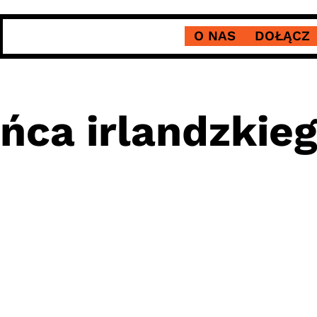
O NAS
DOŁĄCZ
ńca irlandzkieg