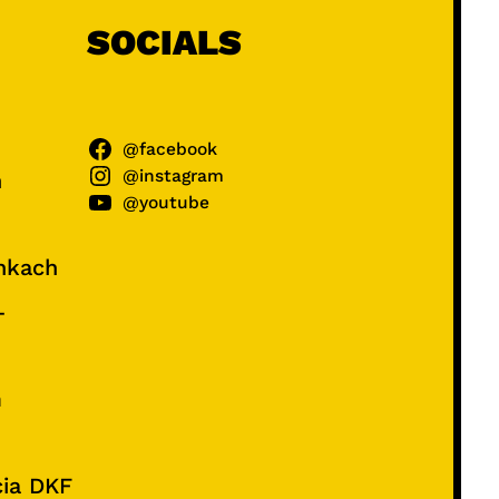
SOCIALS
@facebook
@instagram
ń
@youtube
unkach
–
e
m
cia DKF