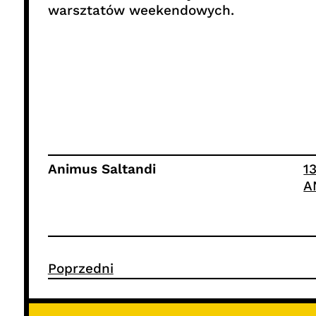
warsztatów weekendowych.
Animus Saltandi
1
A
Poprzedni