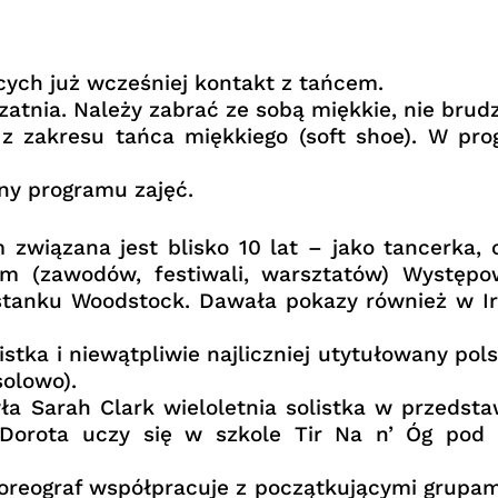
ych już wcześniej kontakt z tańcem.
atnia. Należy zabrać ze sobą miękkie, nie brud
z zakresu tańca miękkiego (soft shoe). W pro
ny programu zajęć.
związana jest blisko 10 lat – jako tancerka, c
im (zawodów, festiwali, warsztatów) Występo
ystanku Woodstock. Dawała pokazy również w I
istka i niewątpliwie najliczniej utytułowany p
solowo).
ła Sarah Clark wieloletnia solistka w przedsta
e Dorota uczy się w szkole Tir Na n’ Óg po
horeograf współpracuje z początkującymi grupam