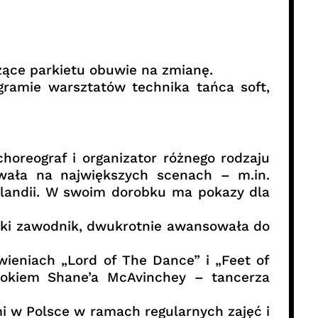
zące parkietu obuwie na zmianę.
gramie warsztatów technika tańca soft,
horeograf i organizator różnego rodzaju
wała na największych scenach – m.in.
rlandii. W swoim dorobku ma pokazy dla
olski zawodnik, dwukrotnie awansowała do
wieniach „Lord of The Dance” i „Feet of
d okiem Shane’a McAvinchey – tancerza
i w Polsce w ramach regularnych zajęć i