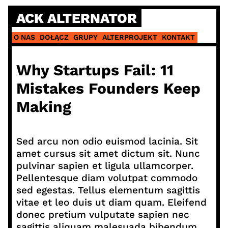
Skip
ACK ALTERNATOR
to
content
O NAS
DOŁĄCZ
GRUPY
ALTERPROJEKT
KONTAKT
Why Startups Fail: 11
Mistakes Founders Keep
Making
Sed arcu non odio euismod lacinia. Sit
amet cursus sit amet dictum sit. Nunc
pulvinar sapien et ligula ullamcorper.
Pellentesque diam volutpat commodo
sed egestas. Tellus elementum sagittis
vitae et leo duis ut diam quam. Eleifend
donec pretium vulputate sapien nec
sagittis aliquam malesuada bibendum.