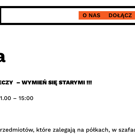
O NAS
DOŁĄCZ
a
CZY – WYMIEŃ SIĘ STARYMI !!!
11.00 – 15:00
dmiotów, które zalegają na półkach, w szafa