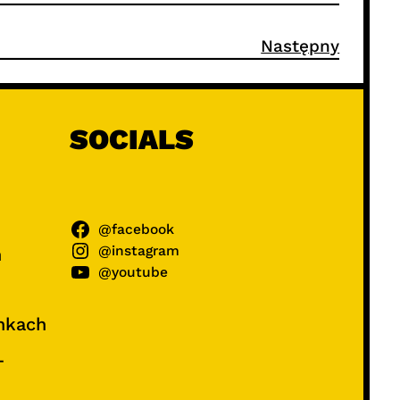
Następny
SOCIALS
@facebook
@instagram
ń
@youtube
unkach
–
e