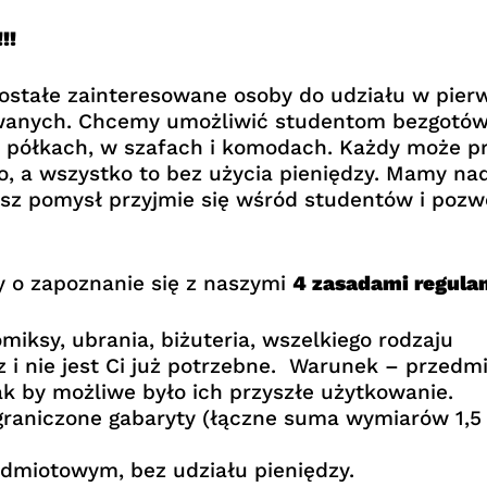
!!
stałe zainteresowane osoby do udziału w pier
żywanych. Chcemy umożliwić studentom bezgotó
 półkach, w szafach i komodach. Każdy może prz
, a wszystko to bez użycia pieniędzy. Mamy nad
asz pomysł przyjmie się wśród studentów i pozw
 o zapoznanie się z naszymi
4 zasadami regula
omiksy, ubrania, biżuteria, wszelkiego rodzaju
 i nie jest Ci już potrzebne. Warunek – przedm
k by możliwe było ich przyszłe użytkowanie.
graniczone gabaryty (łączne suma wymiarów 1,5 
dmiotowym, bez udziału pieniędzy.