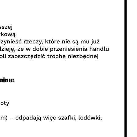
wszej
wkową
ynieść rzeczy, które nie są mu już
zieję, że w dobie przeniesienia handlu
oli zaoszczędzić trochę niezbędnej
minu:
ioty
m) – odpadają więc szafki, lodówki,