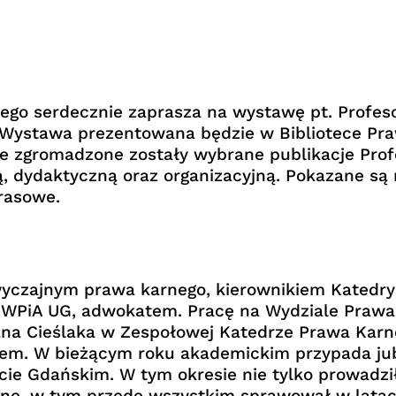
ego serdecznie zaprasza na wystawę pt. Profeso
 Wystawa prezentowana będzie w Bibliotece Pra
ie zgromadzone zostały wybrane publikacje Prof
, dydaktyczną oraz organizacyjną. Pokazane są
rasowe.
wyczajnym prawa karnego, kierownikiem Katedry
WPiA UG, adwokatem. Pracę na Wydziale Prawa i
iana Cieślaka w Zespołowej Katedrze Prawa Karn
tem. W bieżącym roku akademickim przypada jubi
ie Gdańskim. W tym okresie nie tylko prowadzi
cyjne, w tym przede wszystkim sprawował w lata