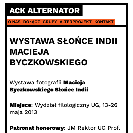
Skip
ACK ALTERNATOR
to
content
O NAS
DOŁĄCZ
GRUPY
ALTERPROJEKT
KONTAKT
WYSTAWA SŁOŃCE INDII
MACIEJA
BYCZKOWSKIEGO
Wystawa fotografii
Macieja
Byczkowskiego Słońce Indii
Miejsce
: Wydział filologiczny UG, 13-26
maja 2013
Patronat honorowy
: JM Rektor UG Prof.