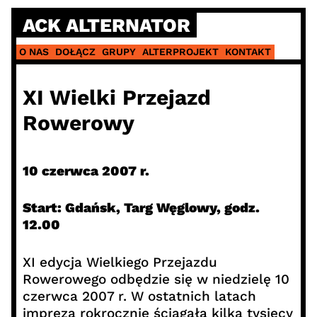
Skip
ACK ALTERNATOR
to
content
O NAS
DOŁĄCZ
GRUPY
ALTERPROJEKT
KONTAKT
XI Wielki Przejazd
Rowerowy
10 czerwca 2007 r.
Start: Gdańsk, Targ Węglowy, godz.
12.00
XI edycja Wielkiego Przejazdu
Rowerowego odbędzie się w niedzielę 10
czerwca 2007 r. W ostatnich latach
impreza rokrocznie ściągała kilka tysięcy