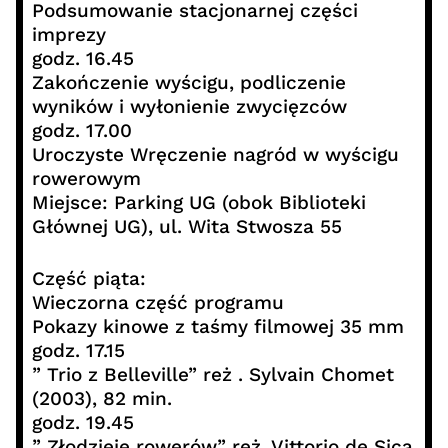
Podsumowanie stacjonarnej części
imprezy
godz. 16.45
Zakończenie wyścigu, podliczenie
wyników i wyłonienie zwycięzców
godz. 17.00
Uroczyste Wręczenie nagród w wyścigu
rowerowym
Miejsce: Parking UG (obok Biblioteki
Głównej UG), ul. Wita Stwosza 55
Część piąta:
Wieczorna część programu
Pokazy kinowe z taśmy filmowej 35 mm
godz. 17.15
” Trio z Belleville” reż . Sylvain Chomet
(2003), 82 min.
godz. 19.45
” Złodzieje rowerów” reż. Vittorio de Sica