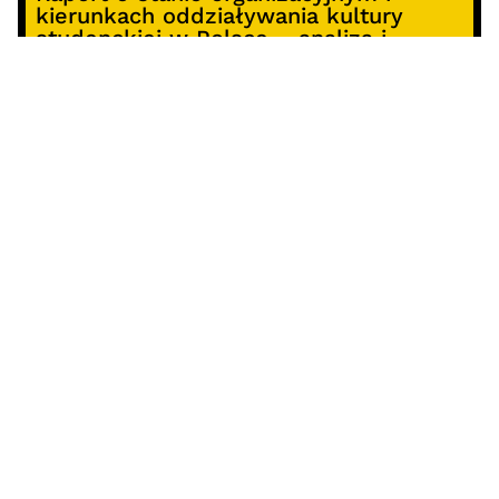
kierunkach oddziaływania kultury
studenckiej w Polsce – analiza i
rekomendacje
Alterprojekt – program wsparcia
pomysłów
Koncert z okazji 30-lecia DKF „Miłość
Blondynki”
SOCIALS