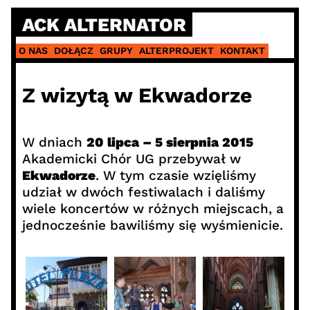
Skip
ACK ALTERNATOR
to
content
O NAS
DOŁĄCZ
GRUPY
ALTERPROJEKT
KONTAKT
Z wizytą w Ekwadorze
W dniach
20 lipca – 5 sierpnia 2015
Akademicki Chór UG przebywał w
Ekwadorze
. W tym czasie wzięliśmy
udział w dwóch festiwalach i daliśmy
wiele koncertów w różnych miejscach, a
jednocześnie bawiliśmy się wyśmienicie.