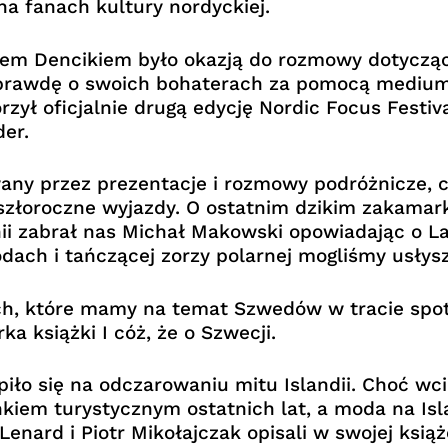
a fanach kultury nordyckiej.
lem Dencikiem było okazją do rozmowy dotyczące
 prawdę o swoich bohaterach za pomocą medium j
ył oficjalnie drugą edycję Nordic Focus Festiva
er.
any przez prezentacje i rozmowy podróżnicze, co
szłoroczne wyjazdy. O ostatnim dzikim zakamar
ii zabrał nas Michał Makowski opowiadając o La
ach i tańczącej zorzy polarnej mogliśmy usłysze
h, które mamy na temat Szwedów w tracie spotk
a książki I cóż, że o Szwecji.
ło się na odczarowaniu mitu Islandii. Choć wciąż
nkiem turystycznym ostatnich lat, a moda na Isl
enard i Piotr Mikołajczak opisali w swojej książ