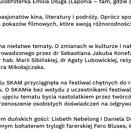
e Globfoterka Emilia Długa (Laponia – tam, gdzie
sjonatów kina, literatury i podróży. Oprócz spo
m pokazów filmowych, które swoją różnorodnoś
 na niełatwe tematy. O zmianach w kulturze i n
rowadzonego przez dr Sebastiana Jakuba Konefał
hab. Marii Sibińskiej, dr Agaty Lubowickiej, reż
tra Mikołajczaka.
lu SKAM przyciągnęła na festiwal chętnych do 
. O SKAMie bez wstydu z uczestnikami festiwal
 ujęciu tematu bycia nastolatkiem przez twórcó
rzenoszenie osobistych doświadczeń na odgrywa
m duńskich gości: Lisbeth Nebelong i Daniela De
m bohaterem trylogii farerskiej Fero Bluses, ks