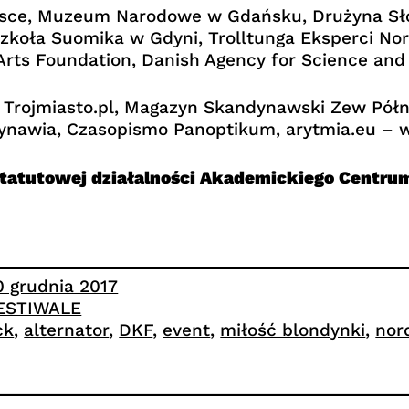
olsce, Muzeum Narodowe w Gdańsku, Drużyna Sł
koła Suomika w Gdyni, Trolltunga Eksperci Nor
rts Foundation, Danish Agency for Science and
l Trojmiasto.pl, Magazyn Skandynawski Zew Półn
nawia, Czasopismo Panoptikum, arytmia.eu – w
statutowej działalności Akademickiego Centrum
0 grudnia 2017
ESTIWALE
ck
, 
alternator
, 
DKF
, 
event
, 
miłość blondynki
, 
nord