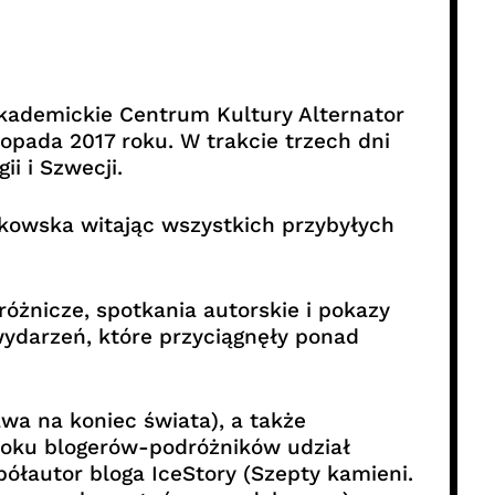
Akademickie Centrum Kultury Alternator
opada 2017 roku. W trakcie trzech dni
ii i Szwecji.
nikowska witając wszystkich przybyłych
óżnicze, spotkania autorskie i pokazy
ydarzeń, które przyciągnęły ponad
wa na koniec świata), a także
bloku blogerów-podróżników udział
spółautor bloga IceStory (Szepty kamieni.