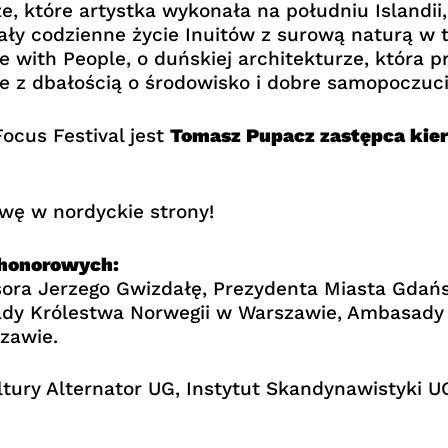
e, które artystka wykonała na południu Islandii
ły codzienne życie Inuitów z surową naturą w t
with People, o duńskiej architekturze, która p
one z dbałością o środowisko i dobre samopoczu
cus Festival jest
Tomasz Pupacz zastępca ki
wę w nordyckie strony!
 honorowych:
sora Jerzego Gwizdałę, Prezydenta Miasta Gd
dy Królestwa Norwegii w Warszawie, Ambasady R
zawie.
tury Alternator UG, Instytut Skandynawistyki U