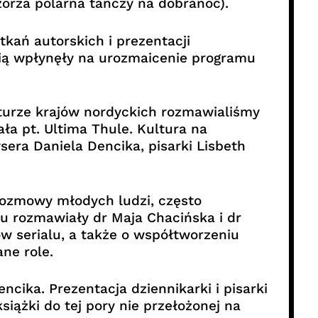
 zorza polarna tańczy na dobranoc).
tkań autorskich i prezentacji
cią wpłynęły na urozmaicenie programu
aturze krajów nordyckich rozmawialiśmy
a pt. Ultima Thule. Kultura na
ysera Daniela Dencika, pisarki Lisbeth
rozmowy młodych ludzi, często
u rozmawiały dr Maja Chacińska i dr
w serialu, a także o współtworzeniu
ne role.
ncika. Prezentacja dziennikarki i pisarki
iążki do tej pory nie przełożonej na