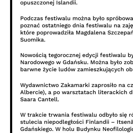
opuszczonej Islandii.
Podczas festiwalu można było spróbowa
poznać ostatniego dnia festiwalu na zaj
które poprowadziła Magdalena Szczepańs
Suomika.
Nowością tegorocznej edycji festiwalu b
Narodowego w Gdańsku. Można było zobac
barwne życie ludów zamieszkujących obs
Wydawnictwo Zakamarki zaprosiło na czyt
Albercie), a po warsztatach literackich 
Saara Cantell.
W trakcie trwania festiwalu odbyło się 
stulecia niepodległości Finlandii – Its
Gdańskiego. W holu Budynku Neofilologi