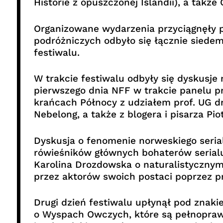
Historie z opuszczonej Islandii), a takż
Organizowane wydarzenia przyciągnęły pa
podróżniczych odbyło się łącznie siede
festiwalu.
W trakcie festiwalu odbyły się dyskusje
pierwszego dnia NFF w trakcie panelu p
krańcach Północy z udziałem prof. UG dr 
Nebelong, a także z blogera i pisarza Pio
Dyskusja o fenomenie norweskiego seria
rówieśników głównych bohaterów serialu
Karolina Drozdowska o naturalistycznym
przez aktorów swoich postaci poprzez p
Drugi dzień festiwalu upłynął pod znakie
o Wyspach Owczych, które są pełnoprawny