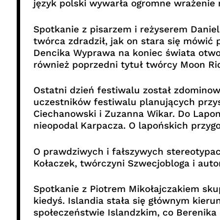
język polski wywarła ogromne wrażenie n
Spotkanie z pisarzem i reżyserem Danie
twórca zdradził, jak on stara się mówić
Dencika Wyprawa na koniec świata otworz
również poprzedni tytuł twórcy Moon Rid
Ostatni dzień festiwalu został zdominow
uczestników festiwalu planujących przy
Ciechanowski i Zuzanna Wikar. Do Lapon
nieopodal Karpacza. O lapońskich przygod
O prawdziwych i fałszywych stereotypac
Kołaczek, twórczyni Szwecjobloga i autork
Spotkanie z Piotrem Mikołajczakiem skupi
kiedyś. Islandia stała się głównym kieru
społeczeństwie Islandzkim, co Berenika L