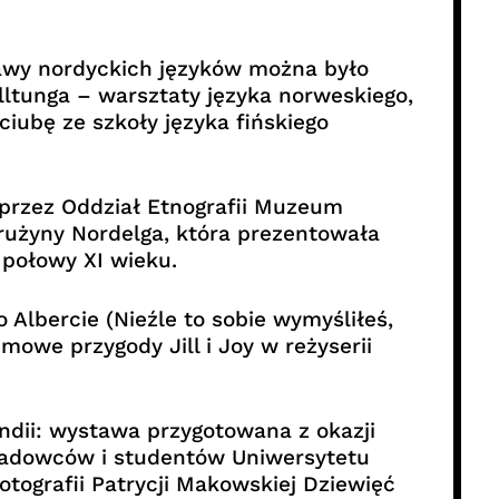
awy nordyckich języków można było
lltunga – warsztaty języka norweskiego,
iubę ze szkoły języka fińskiego
 przez Oddział Etnografii Muzeum
rużyny Nordelga, która prezentowała
 połowy XI wieku.
 Albercie (Nieźle to sobie wymyśliłeś,
mowe przygody Jill i Joy w reżyserii
andii: wystawa przygotowana z okazji
ykładowców i studentów Uniwersytetu
ografii Patrycji Makowskiej Dziewięć