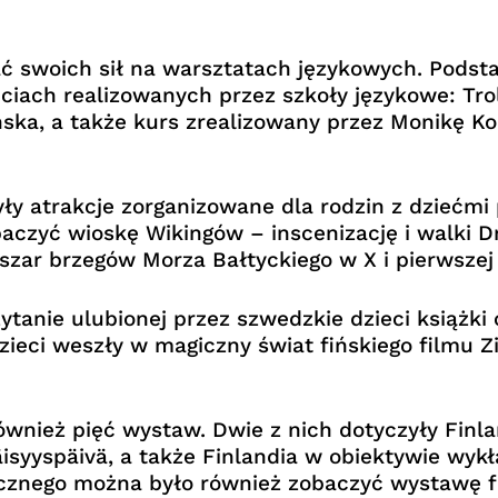
ć swoich sił na warsztatach językowych. Podst
ęciach realizowanych przez szkoły językowe: Tro
ka, a także kurs zrealizowany przez Monikę Koc
yły atrakcje zorganizowane dla rodzin z dziećmi
zyć wioskę Wikingów – inscenizację i walki D
zar brzegów Morza Bałtyckiego w X i pierwszej
anie ulubionej przez szwedzkie dzieci książki o
dzieci weszły w magiczny świat fińskiego filmu Zi
również pięć wystaw. Dwie z nich dotyczyły Finl
enäisyyspäivä, a także Finlandia w obiektywie w
cznego można było również zobaczyć wystawę fot