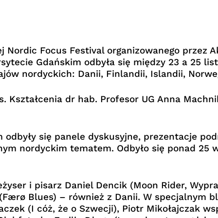
ej Nordic Focus Festival organizowanego przez 
sytecie Gdańskim odbyła się między 23 a 25 list
ów nordyckich: Danii, Finlandii, Islandii, Norweg
 ds. Kształcenia dr hab. Profesor UG Anna Mach
odbyły się panele dyskusyjne, prezentacje podr
nym nordyckim tematem. Odbyło się ponad 25 w
żyser i pisarz Daniel Dencik (Moon Rider, Wypra
 (Færø Blues) – również z Danii. W specjalnym 
aczek (I cóż, że o Szwecji), Piotr Mikołajczak w