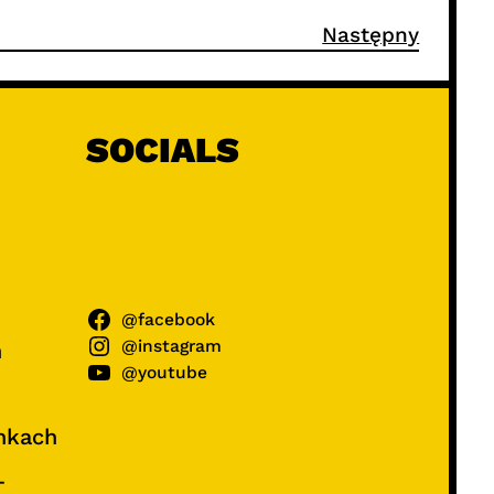
Następny
SOCIALS
@facebook
@instagram
ń
@youtube
unkach
–