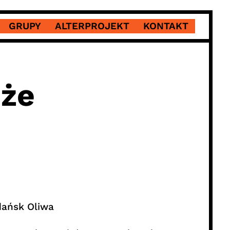
GRUPY
ALTERPROJEKT
KONTAKT
óże
dańsk Oliwa