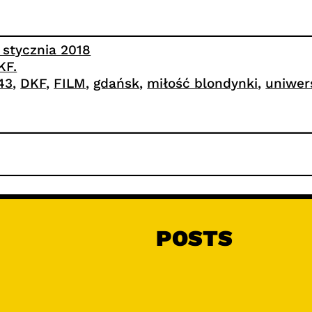
1 stycznia 2018
KF.
.43
, 
DKF
, 
FILM
, 
gdańsk
, 
miłość blondynki
, 
uniwer
POSTS