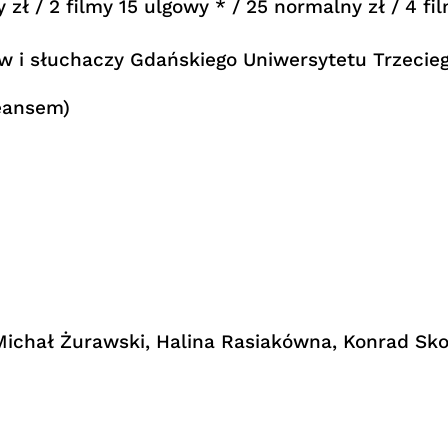
y zł / 2 filmy 15 ulgowy * / 25 normalny zł / 4 f
w i słuchaczy Gdańskiego Uniwersytetu Trzecieg
eansem)
Michał Żurawski, Halina Rasiakówna, Konrad Sk