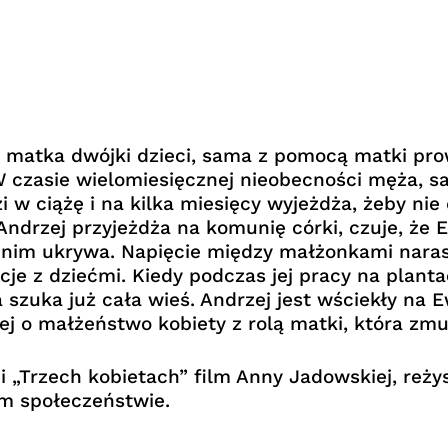
matka dwójki dzieci, sama z pomocą matki prow
 W czasie wielomiesięcznej nieobecności męża, 
w ciążę i na kilka miesięcy wyjeżdża, żeby nie
 Andrzej przyjeżdża na komunię córki, czuje, że E
 nim ukrywa. Napięcie między małżonkami narast
je z dziećmi. Kiedy podczas jej pracy na plantacj
szuka już cała wieś. Andrzej jest wściekły na 
j o małżeństwo kobiety z rolą matki, która zmu
” i „Trzech kobietach” film Anny Jadowskiej, reży
m społeczeństwie.