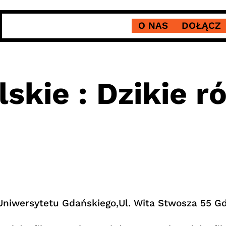
O NAS
DOŁĄCZ
skie : Dzikie r
y Uniwersytetu Gdańskiego,Ul. Wita Stwosza 55 G